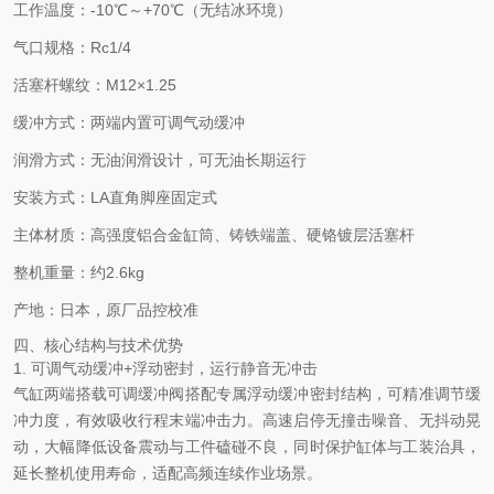
工作温度：-10℃～+70℃（无结冰环境）
气口规格：Rc1/4
活塞杆螺纹：M12×1.25
缓冲方式：两端内置可调气动缓冲
润滑方式：无油润滑设计，可无油长期运行
安装方式：LA直角脚座固定式
主体材质：高强度铝合金缸筒、铸铁端盖、硬铬镀层活塞杆
整机重量：约2.6kg
产地：日本，原厂品控校准
四、核心结构与技术优势
1. 可调气动缓冲+浮动密封，运行静音无冲击
气缸两端搭载可调缓冲阀搭配专属浮动缓冲密封结构，可精准调节缓
冲力度，有效吸收行程末端冲击力。高速启停无撞击噪音、无抖动晃
动，大幅降低设备震动与工件磕碰不良，同时保护缸体与工装治具，
延长整机使用寿命，适配高频连续作业场景。