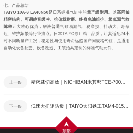
七、产品总结
TAIYO 10A-6 LA40N50
是日系标准气缸中的
量产级耐用
。以
高同轴
精密结构、可调静音缓冲、抗偏载耐磨、终身免油维护、极低漏气故
障率
五大核心优势，解决普通气缸易漏气、易磨损、抖动大、寿命
短、维护频繁等行业痛点。日本TAIYO原厂精工品质，让其适配24小
时不间断量产工况，稳定性与使用寿命远超国产同规格气缸，是通用
自动化设备配套、设备改造、工装治具定制的标准气动元件。
精密裁切高效｜NICHIBAN米其邦TCE-700全自动胶纸切割机全解析
上一条
低速大扭矩防爆｜TAIYO太阳铁工TAM4-015LG200活塞式减速气动马达全解析
下一条