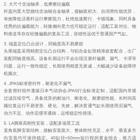
2. 大尺寸含油轴承，低摩擦抗偏载
杆盖内置大型烧结含油铜合金轴承，接触面积大、自润滑性能优异，
有效降低活塞杆运行摩擦阻力，杜绝低速爬行、卡顿现象。同时具备
优秀的抗偏载能力，轻微侧向受力也可稳定运行，适配工装对位、物
料推送等存在轻微偏载的复杂工况，容错性远优于普通国产气缸。
3. 端盖定位凸台设计，同轴度高不易磨损
头尾端盖采用精密定位凸台结构，与铝合金缸筒精准嵌套配合，出厂
装配同轴度很高。设备长期运行不会出现活塞杆偏磨、漏气、卡滞等
问题，运行一致性稳定，长期使用精度无衰减，大幅减少设备故障停
机频次。
4. JPAS标准密封件，耐老化不漏气
全套密封组件遵循日本气动协会JPAS行业标准定制，适配国内常规
过滤压缩空气，具备优异的耐油污、耐老化、耐磨损性能。长时间高
频往复运行不易变形、硬化、失效，解决普通气缸长期使用后漏气、
动力不足、动作迟缓等通病，运维稳定性很强。
5. LA脚座高刚性安装，适配多场景工况
直角底脚安装结构，接触安装面大、整体刚性充足，水平、垂直多方
向安装均可保持稳定。40缸径+50mm短行程的黄金组合，推力适