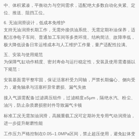
中、体积紧凑，平衡动力与空间需求，适配绝大多数自动化夹紧、定
位、推送、阻挡工位。
6. 无油润滑设计，低成本免维护
支持无油润滑长期工作，无需外接供油系统、无需定期补油保养，适
配洁净电子车间、普通加工车间等多类环境。结构简洁、故障率低，
极大降低设备日常运维成本与人工维护工作量，量产适配性拉满。
五、安装与使用规范
为保障气缸动作精度、密封寿命与运行稳定性，安装及使用需遵循以
下规范：
安装基面需平整牢固，保证活塞杆受力同轴，严禁长期偏心、侧向受
力，避免轴承与活塞杆异常磨损、漏气失效
接入气源需配备过滤调压组件，过滤精度≥5μm，隔绝水汽、粉尘、
油污，防止杂质磨损密封件导致漏气卡顿
标准工况无需加油润滑，高频重载工况可定期补充专用气动润滑油，
进一步提升耐磨性能
工作压力严格控制在0.05–1.0MPa区间，禁止超压使用，避免缸体变