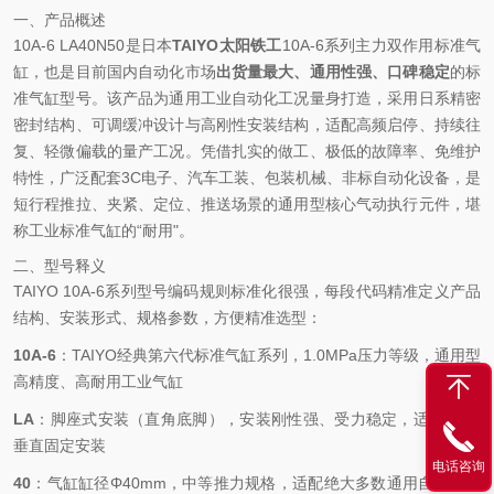
一、产品概述
10A-6 LA40N50是日本
TAIYO太阳铁工
10A-6系列主力双作用标准气
缸，也是目前国内自动化市场
出货量最大、通用性强、口碑稳定
的标
准气缸型号。该产品为通用工业自动化工况量身打造，采用日系精密
密封结构、可调缓冲设计与高刚性安装结构，适配高频启停、持续往
复、轻微偏载的量产工况。凭借扎实的做工、极低的故障率、免维护
特性，广泛配套3C电子、汽车工装、包装机械、非标自动化设备，是
短行程推拉、夹紧、定位、推送场景的通用型核心气动执行元件，堪
称工业标准气缸的“耐用"。
二、型号释义
TAIYO 10A-6系列型号编码规则标准化很强，每段代码精准定义产品
结构、安装形式、规格参数，方便精准选型：
10A-6
：TAIYO经典第六代标准气缸系列，1.0MPa压力等级，通用型
高精度、高耐用工业气缸
LA
：脚座式安装（直角底脚），安装刚性强、受力稳定，适合水平/
垂直固定安装
电话咨询
40
：气缸缸径Φ40mm，中等推力规格，适配绝大多数通用自动化负