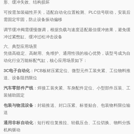
形、缓冲失效、结构损坏
可按需加装磁性开关，适配自动化位置检测、PLC信号联动，安装后
需固定牢固，防止设备振动偏移
调节缓冲阀需缓慢微调，根据负载与速度适配最佳缓冲效果，避免缓
冲过紧憋缸、缓冲过松冲击设备
六、典型应用场景
凭借高稳定、高耐用、免维护、通用性强的核心优势，该型号成为自
动化行业万能标配气缸，核心应用场景如下：
3C电子自动化
：PCB板材压紧定位、微型元件工装夹紧、工位物料推
送、设备阻挡限位
汽车零部件产线
：焊接工装夹紧、车身配件定位、小型部件压装、工
装辅助固定
包装与物流设备
：封箱推送、封口压紧、标签贴合、包装物料限位输
送
通用非标自动化
：短行程往复推拉、轻载压合、工位切换、物料分拣
机构驱动