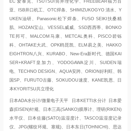
EC 爱泰克、TSUTSUI筒井理化学、FREEBEAR福力百
亚、ISB井口机工、OTC焊条、SHIMIZUKOGYO 清水、Y
UKEN油研、Panasonic松下焊条、FUSO SEIKI扶桑精
肌、HOZAN宝山、VESSEL威威、SSD西西蒂、BONKO
TE邦可、MALCOM马康、METCAL奥科、PISCO碧铄
科、OHTAKE大武、OPK鸥琵凯、ELM易之美、HAKKO
EIGHTRON八兴、KURABO、New-Era新时代、德国KAI
SER+KRAFT皇加力、YODOGAWA淀川、SUIDEN瑞
电、TECHNO DESIGN、AQUA安跨、ORION好利旺、韩
国SP、FURUTO古藤、SOKUDOU速度、KANE凯恩、日
本KYORITSU共立理化
日本ADA水分计/微量电子天平 日本KETTI水分计 日本爱
森(EISEN)针规、日本三高(SANKO)膜厚计、理研(RIKEN)
水平仪、日本佐藤(SATO)温湿度计、TASCO温湿度记录
仪、JPG(螺纹环规、塞规)、日本东日(TOHNICHI)、思达