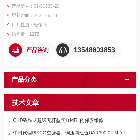
2.5mL；MTA - 118 - 5 圆锥形滴定池，最小容量 5mL，最大容
产品型号：61-00139-26
量 35mL；MTA - 118 - 50 圆锥形滴定池，最小容量 25mL，最
更新时间：2026-05-18
大容量 100mL。
厂商性质：经销商
访问量：1278
13548603853
产品咨询
产品分类
技术文章
CKD磁耦式超级无杆型气缸MRL的保养维修
中村代理PISCO空滤器、调压阀组合UAR300-02-MD-T3的适用范围