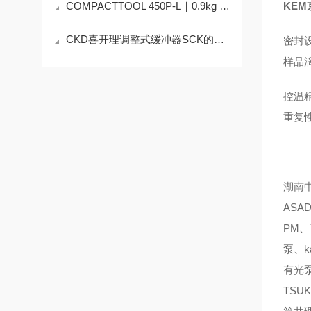
COMPACTTOOL 450P‑L｜0.9kg 超轻精密点磨机，死角抛光 + 镜面修复双突破
KE
CKD喜开理调整式缓冲器SCK的操作使用
密封
样品
控温
重复
湖南中
ASA
PM、
泵、k
有光泵
TSU