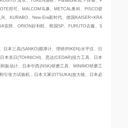
OGYO 清水、YUKEN油研、Panasonic松下焊条、F
KOTE邦可、MALCOM马康、METCAL奥科、PISCO碧
、KURABO、New-Era新时代、德国KAISER+KRA
AQUA安跨、ORION好利旺、韩国SP、FURUTO古藤、S
、日本三高(SANKO)膜厚计、理研(RIKEN)水平仪、日
本东日(TOHNICHI)、思达(CEDAR)扭力工具、日本
A昭和振动计、日本中西(NSK)研磨工具、MINIMO研磨工
力计和引张力试验机，日本大冢(OTSUKA)放大镜、日本必