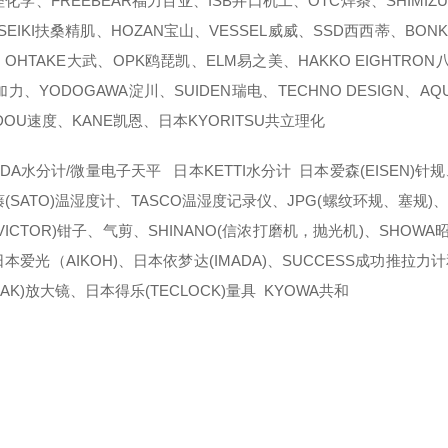
化学、FREEBEAR福力百亚、ISB井口机工、OTC焊条、SHIMIZUK
 SEIKI扶桑精肌、HOZAN宝山、VESSEL威威、SSD西西蒂、BON
OHTAKE大武、OPK鸥琵凯、ELM易之美、HAKKO EIGHTRON八兴
加力、YODOGAWA淀川、SUIDEN瑞电、TECHNO DESIGN、
DOU速度、KANE凯恩、日本KYORITSU共立理化
DA水分计/微量电子天平 日本KETTI水分计 日本爱森(EISEN)针规
(SATO)温湿度计、TASCO温湿度记录仪、JPG(螺纹环规、塞规)、日
VICTOR)钳子、气剪、SHINANO(信浓打磨机，抛光机)、SHOW
本爱光（AIKOH)、日本依梦达(IMADA)、SUCCESS成功推拉
EAK)放大镜、日本得乐(TECLOCK)量具 KYOWA共和