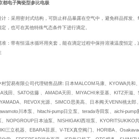
M京都电子陶瓷型参比电极
设计：采用密封式结构，可防止样品暴露在空气中，避免样品挥发、
滴定，也可在其他特殊气态条件下进行滴定。
精准：带有恒温水循环用夹套，能在滴定过程中保持溶液温度恒定，
性
村贸易有限公司代理销售品牌: 日本MALCOM马康、KYOWA共和、N
DA浅田、SATO佐藤 、AMADA天田、MIYACHI米亚基、KITZ开滋、
YAMADA、REVOX光源、SIMCO思美高、日本阀天VENN桃太郎、Y
awamoto川本泵、hitachi-pump日立泵、terada寺田泵、aichi-
、NOPGROUP日本油泵、NISHIGAKI西坦泵、KYORITSUKIKO
KIKI三立机器、EBARA荏原、V-TEX真空阀门、HORIBA、Osaka