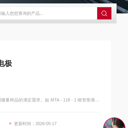
A-710KEM京都电子燃气量空调帐篷测量仪
E3Z-BOMRON放
电极
品的滴定需求。如 MTA - 118 - 1 细管形滴定
 118 - 5 圆锥形滴定池，最小容量 5mL，最大容量 35
量 25mL，最大容量 100mL。
更新时间：2026-05-17