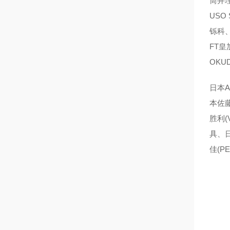
筒井理
USO
铄科、
FT皇
OKU
日本A
本佐藤
胜利(
具、日
佳(P