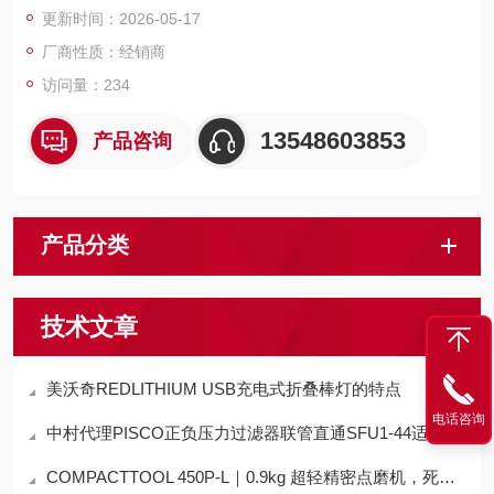
更新时间：2026-05-17
大容量 100mL。
厂商性质：经销商
访问量：234
13548603853
产品咨询
产品分类
技术文章
美沃奇REDLITHIUM USB充电式折叠棒灯的特点
电话咨询
中村代理PISCO正负压力过滤器联管直通SFU1-44适用范围
COMPACTTOOL 450P‑L｜0.9kg 超轻精密点磨机，死角抛光 + 镜面修复双突破