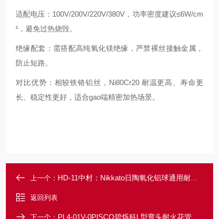
适配电压：100V/200V/220V/380V，功率密度建议≤6W/cm
²，避免过热烧毁。
绝缘配套：需搭配高纯氧化镁绝缘，严禁裸丝接触金属，
防止短路。
对比优势：相较铁铬铝丝，Ni80Cr20 耐温更高、寿命更
长、稳定性更好，适合gao端精密加热场景。
HD-11中村：Nikkato日陶氧化铝球通用耐磨研磨球
上一个：
返回列表
PL4-01V-0PISCO碧烁科L型弯头耐火花管接头
下一个：