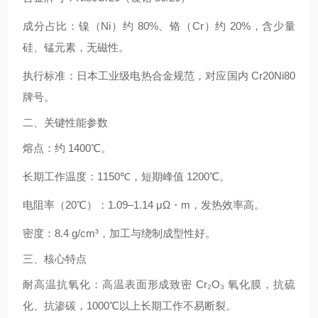
成分占比：镍（Ni）约 80%、铬（Cr）约 20%，含少量
硅、锰元素，无磁性。
执行标准：日本工业级电热合金规范，对应国内 Cr20Ni80
牌号。
二、关键性能参数
熔点：约 1400℃。
长期工作温度：
1150℃
，短期峰值 1200℃。
电阻率（20℃）：1.09–1.14 μΩ・m，发热效率高。
密度：8.4 g/cm³，加工与绕制成型性好。
三、核心特点
耐高温抗氧化
：高温表面形成致密 Cr₂O₃ 氧化膜，抗硫
化、抗渗碳，1000℃以上长期工作不易断裂。