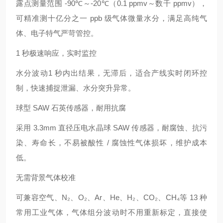
露点测量范围
‑90℃～‑20℃（0.1 ppmv～数千 ppmv）
，
可精准测
十亿分之一 ppb 级
气体微量水分，满足高纯气
体、电子特气严苛管控。
1 秒极速响应，实时监控
水分波动
1 秒内出结果
，无滞后，适合产线实时闭环控
制，快速捕捉泄漏、水分突升异常。
球型 SAW 石英传感器，耐用抗腐
采用 3.3mm 直径压电
水晶球 SAW 传感器
，耐腐蚀、抗污
染、寿命长，不易被酸性 / 腐蚀性气体损坏，维护成本
低。
无需背景气体校准
可兼容空气、N₂、O₂、Ar、He、H₂、CO₂、CH₄等 13 种
常用工业气体，气体组分波动时不用重新标定，直接使