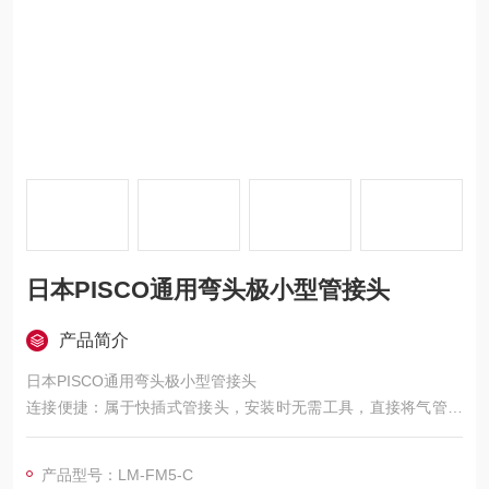
日本PISCO通用弯头极小型管接头
产品简介
日本PISCO通用弯头极小型管接头
连接便捷：属于快插式管接头，安装时无需工具，直接将气管插
入接头就能完成连接，操作简便快捷，可有效提高工作效率，便
于设备维护与检修。
产品型号：LM-FM5-C