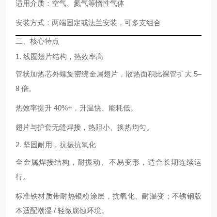
适用介质
：空气、氮气等惰性气体
安装方式
：两端固定或法兰安装，可多支组合
二、核心特点
1. 线圈翅片结构，热效率高
管状加热芯外
螺旋密绕金属翅片
，散热面积比裸管扩大
5–
8 倍
。
热效率提升
40%+
，升温快、能耗低。
翅片与护套
无缝焊接
，热阻小、换热均匀。
2. 坚固耐用，抗振抗氧化
全金属焊接结构，
耐振动、不易变形
，适合长期连续运
行。
标准铁材质带
耐热银粉涂层
，抗氧化、耐温变；不锈钢版
本适配潮湿 / 轻微腐蚀环境。