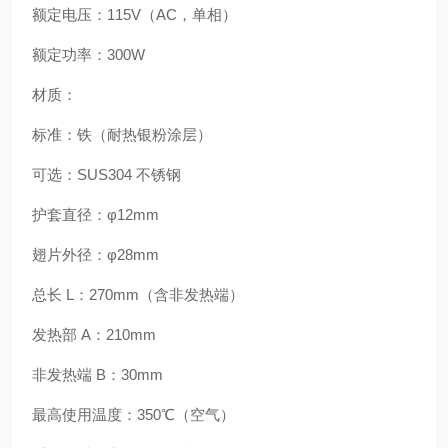
额定电压
：115V（AC，单相）
额定功率
：
300W
材质
：
标准：铁（耐热银粉涂层）
可选：SUS304 不锈钢
护套直径
：φ12mm
翅片外径
：φ28mm
总长 L
：270mm（含非发热端）
发热部 A
：210mm
非发热端 B
：30mm
最高使用温度
：
350℃（空气）