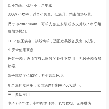
3. 小功率、体积小，易集成
300W 小功率
，适合
小风量、低温升、精密加热
场景。
尺寸 φ28×270mm，可
单支独立安装
或
多支并联 / 串联
组
成加热模组。
115V 低压供电
，接线简单，适配欧美设备及出口机型。
4. 安全使用要点
严禁干烧
：必须在有风吹过的条件下使用，无风会烧毁加
热器。
端子部温度
≤150℃
，避免高温环境。
配合温控器使用，表面温度控制在
400℃以下
。
三、典型应用
电子 / 半导体：小型腔体预热、氮气吹扫、元件烘烤