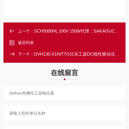
SCH5000HL 100V 150W代理：SAKAGUCHI坂口电热加热电缆硅橡胶
上一个：
返回列表
DVH130-X1NITTO日东工器DC线性驱动活塞真空泵
下一个：
在线留言