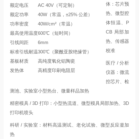
体
：芯片预
额定电压
AC 40V（可定制）
热、微型腔
额定功率
40W（常温，±25% 公差）
体恒温、P
功率密度
40W/cm²（常温）
CB 局部加
最高使用温度
600℃（短时间）
热、传感器
引线间距
6mm
校准
标准引线耐温
300℃（聚酰亚胺绝缘管）
基板材质
高纯度氧化铝陶瓷
医疗 / 分析
发热体
高精度印刷电阻层
仪器
：微流
控芯片、检
测池、实验室小型热台、微量样品加热
精密模具 / 3D 打印
：小型热流道、微型模具局部加热、3D
打印机喷头
科研 / 实验室
：材料高温测试、老化试验、微型反应釜加
热