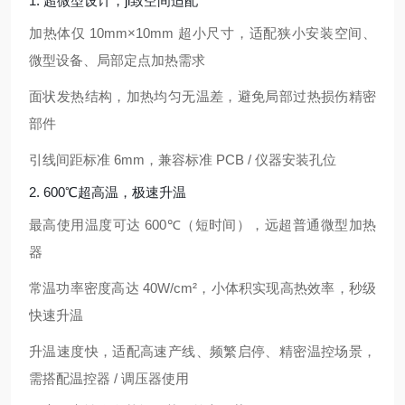
1. 超微型设计，ji致空间适配
加热体仅
10mm×10mm
超小尺寸，适配
狭小安装空间、
微型设备、局部定点加热
需求
面状发热结构，加热均匀无温差，避免局部过热损伤精密
部件
引线间距标准 6mm，兼容标准 PCB / 仪器安装孔位
2. 600℃超高温，极速升温
最高使用温度可达
600℃
（短时间），远超普通微型加热
器
常温功率密度高达
40W/cm²
，小体积实现高热效率，
秒级
快速升温
升温速度快，适配
高速产线、频繁启停、精密温控
场景，
需搭配温控器 / 调压器使用