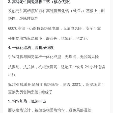
3. 高稳定性陶瓷基板工艺（核心优势）
发热元件
高精度印刷在高纯度氧化铝（Al₂O₃）基板
上，耐
热性、绝缘性优异
600℃高温下仍保持高绝缘电阻，无漏电风险，安全可靠
长期使用功率漂移小，寿命长，抗氧化、抗老化
4. 一体化结构，高机械强度
引线引脚与陶瓷基板
一体化成型
，无焊点、无脱落风险
抗振动、抗拉扯，机械强度高，适配工业设备 24 小时连续
运行
标准引线采用聚酰亚胺绝缘管，耐温 300℃，高温场景可
更换为另售陶瓷管 / 绝缘子
5. 均匀加热，低热冲击
面状发热设计，被加热物受热均匀，避免局部温差