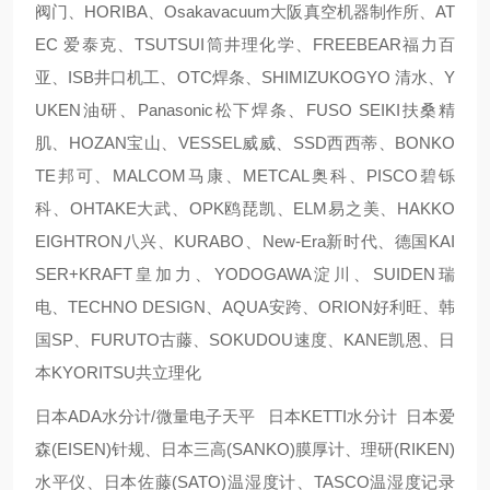
阀门、HORIBA、Osakavacuum大阪真空机器制作所、AT
EC 爱泰克、TSUTSUI筒井理化学、FREEBEAR福力百
亚、ISB井口机工、OTC焊条、SHIMIZUKOGYO 清水、Y
UKEN油研、Panasonic松下焊条、FUSO SEIKI扶桑精
肌、HOZAN宝山、VESSEL威威、SSD西西蒂、BONKO
TE邦可、MALCOM马康、METCAL奥科、PISCO碧铄
科、OHTAKE大武、OPK鸥琵凯、ELM易之美、HAKKO
EIGHTRON八兴、KURABO、New-Era新时代、德国KAI
SER+KRAFT皇加力、YODOGAWA淀川、SUIDEN瑞
电、TECHNO DESIGN、AQUA安跨、ORION好利旺、韩
国SP、FURUTO古藤、SOKUDOU速度、KANE凯恩、日
本KYORITSU共立理化
日本ADA水分计/微量电子天平 日本KETTI水分计 日本爱
森(EISEN)针规、日本三高(SANKO)膜厚计、理研(RIKEN)
水平仪、日本佐藤(SATO)温湿度计、TASCO温湿度记录