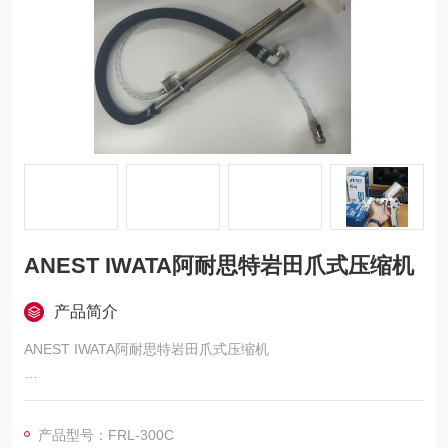
ANEST IWATA阿耐思特岩田爪式压缩机
产品简介
ANEST IWATA阿耐思特岩田爪式压缩机
高效节能：搭载*的齿型压缩机本体，在同类型无油空气压缩机中
效率处于高水平。与一般的旋转式无油空气压缩机相比，可实现
产品型号：FRL-300C
约 1/3 以下的低速旋转，同时采用负载・卸载及电机自动启停的