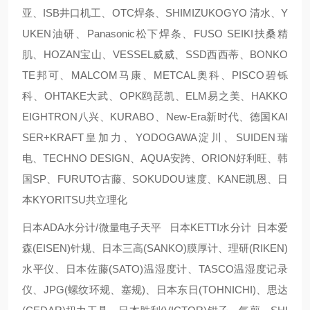
亚、ISB井口机工、OTC焊条、SHIMIZUKOGYO 清水、Y
UKEN油研、Panasonic松下焊条、FUSO SEIKI扶桑精
肌、HOZAN宝山、VESSEL威威、SSD西西蒂、BONKO
TE邦可、MALCOM马康、METCAL奥科、PISCO碧铄
科、OHTAKE大武、OPK鸥琵凯、ELM易之美、HAKKO
EIGHTRON八兴、KURABO、New-Era新时代、德国KAI
SER+KRAFT皇加力、YODOGAWA淀川、SUIDEN瑞
电、TECHNO DESIGN、AQUA安跨、ORION好利旺、韩
国SP、FURUTO古藤、SOKUDOU速度、KANE凯恩、日
本KYORITSU共立理化
日本ADA水分计/微量电子天平 日本KETTI水分计 日本爱
森(EISEN)针规、日本三高(SANKO)膜厚计、理研(RIKEN)
水平仪、日本佐藤(SATO)温湿度计、TASCO温湿度记录
仪、JPG(螺纹环规、塞规)、日本东日(TOHNICHI)、思达