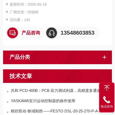
更新时间：2026-05-19
双控制方式，减少无谓的卸载运转，节能效果明显。
厂商性质：经销商
访问量：192
13548603853
产品咨询
产品分类
技术文章
共和 PCD-400B：PCB 应力测试利器，高精度多通道应变采集专家
YASKAWA安川运动控制器的操作使用
电话咨询
精控双动·狭域制胜——FESTO DSL-20-25-270-P-A-S2-B直线摆动组合缸