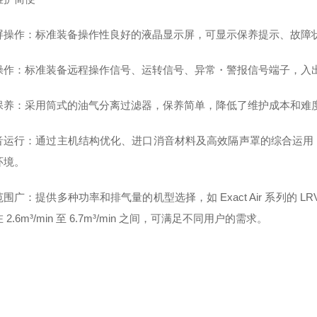
屏操作：标准装备操作性良好的液晶显示屏，可显示保养提示、故障
操作：标准装备远程操作信号、运转信号、异常・警报信号端子，入
保养：采用筒式的油气分离过滤器，保养简单，降低了维护成本和难
音运行：通过主机结构优化、进口消音材料及高效隔声罩的综合运用
环境。
围广：提供多种功率和排气量的机型选择，如 Exact Air 系列的 LR
 2.6m³/min 至 6.7m³/min 之间，可满足不同用户的需求。