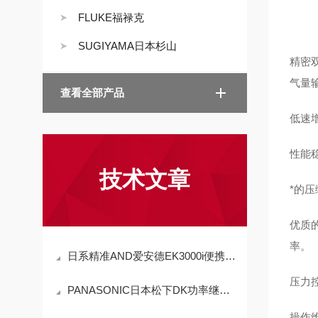
FLUKE福禄克
SUGIYAMA日本杉山
精密
气量
查看全部产品
低速增
性能
技术文章
*的
优质
率。
日系精准AND爱安德EK3000i便携式天平 音叉传感+3000g量程 技术深度解析
压力
PANASONIC日本松下DK功率继电器DK1a-3V-F的优势
操作