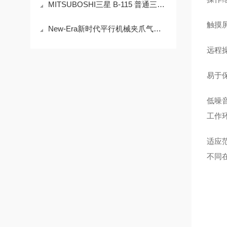
MITSUBOSHI三星 B-115 普通三角带｜工业通用爆款·核心技术全解析
触摸
New-Era新时代平行机械夹爪气爪HP09R-20-M：高精度同步夹持
远程
易于
低噪
工作
适应范
不同在