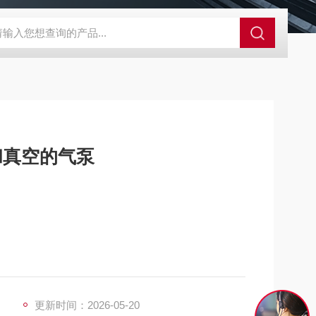
A-710KEM京都电子燃气量空调帐篷测量仪
E3Z-BOMRON放
缩和真空的气泵
 机采用变频控制，可根据空气消耗量进行运转，通过压力的恒
更新时间：2026-05-20