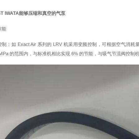
ST IWATA能够压缩和真空的气泵
节能
制：如 Exact Air 系列的 LRV 机采用变频控制，可根据
01MPa 的范围内，与标准机相比实现 6% 的节能，与吸气节流阀控制机相