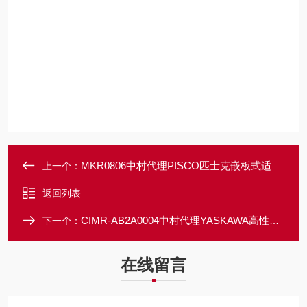
MKR0806中村代理PISCO匹士克嵌板式适配接头集装式
上一个：
返回列表
CIMR-AB2A0004中村代理YASKAWA高性能矢量控制变频器
下一个：
在线留言