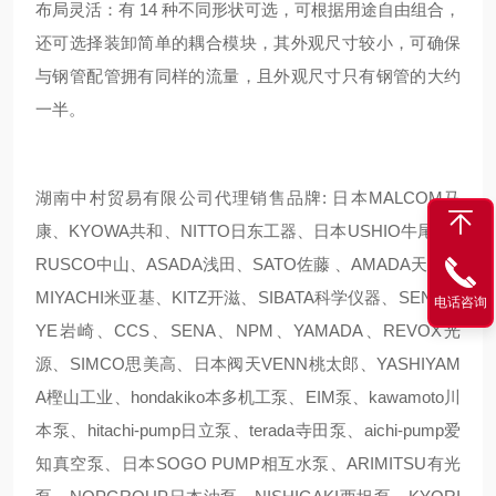
布局灵活：有 14 种不同形状可选，可根据用途自由组合，
还可选择装卸简单的耦合模块，其外观尺寸较小，可确保
与钢管配管拥有同样的流量，且外观尺寸只有钢管的大约
一半。
湖南中村贸易有限公司代理销售品牌: 日本MALCOM马
康、KYOWA共和、NITTO日东工器、日本USHIO牛尾、T
RUSCO中山、ASADA浅田、SATO佐藤 、AMADA天田、
MIYACHI米亚基、KITZ开滋、SIBATA科学仪器、SEN、E
电话咨询
YE岩崎、CCS、SENA、NPM、YAMADA、REVOX光
源、SIMCO思美高、日本阀天VENN桃太郎、YASHIYAM
A樫山工业、hondakiko本多机工泵、EIM泵、kawamoto川
本泵、hitachi-pump日立泵、terada寺田泵、aichi-pump爱
知真空泵、日本SOGO PUMP相互水泵、ARIMITSU有光