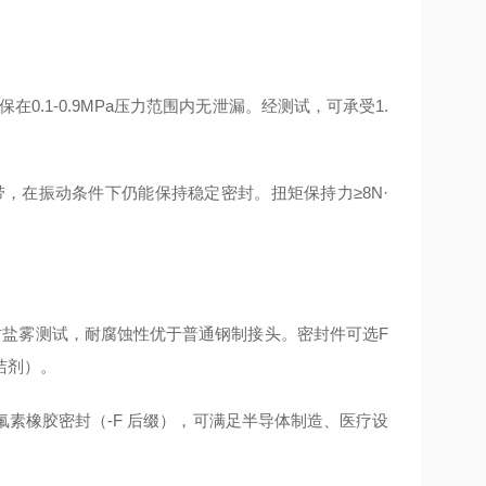
在0.1-0.9MPa压力范围内无泄漏。经测试，可承受1.
带，在振动条件下仍能保持稳定密封。扭矩保持力≥8N·
0 小时盐雾测试，耐腐蚀性优于普通钢制接头。密封件可选F
清洁剂）。
和氟素橡胶密封（-F 后缀），可满足半导体制造、医疗设