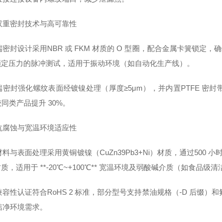
双重密封技术与高可靠性
密封设计采用NBR 或 FKM 材质的 O 型圈，配合金属卡簧锁定，确保
倍额定压力的脉冲测试，适用于振动环境（如自动化生产线）。
端密封强化螺纹表面经镀镍处理（厚度≥5μm），并内置PTFE 密封
同类产品提升 30%。
抗腐蚀与宽温环境适应性
料与表面处理采用黄铜镀镍（CuZn39Pb3+Ni）材质，通过50
材质，适用于 **-20℃~+100℃** 宽温环境及弱酸碱介质（如食品级
容性认证符合RoHS 2 标准，部分型号支持禁油规格（-D 后缀）
洁净环境需求。