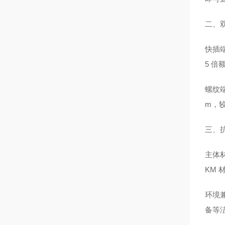
二、
快插端
5 
螺纹
m，较
三、
主体材
KM 
环境兼
备等