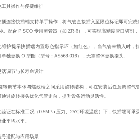
免工具操作与便捷维护
快插连接快插端支持单手操作，将气管直接插入至限位标记即可完成
 秒。配合 PISCO 专用剪管器（如 ZR-6），可实现高精度管口切
化维护提示快插端内置彩色指示环（如红色），当气管未插入时，
单独更换 O 型圈（型号：AS568-016），无需整体更换接头。
灵活调节与长寿命设计
0° 旋转调节本体与螺纹端之间采用旋转结构，可在安装后任意调整
可通过旋转接头优化气管走向，提升设备运动灵活性。
验证在标准工况（0.5MPa 压力、25℃环境温度）下，快插端可承
行业平均水平。
型号适配与应用场景