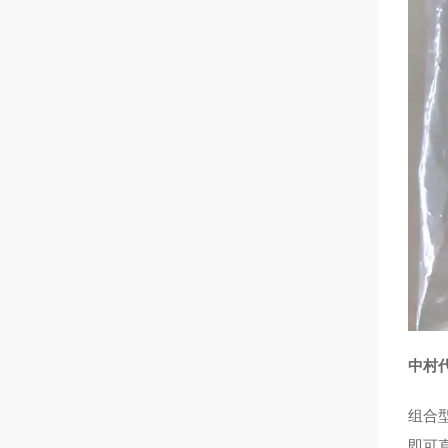
中村
组合型
即可