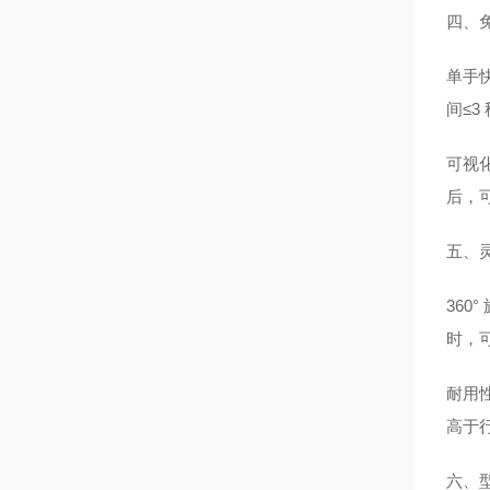
四、
单手
间≤3
可视
后，可
五、
36
时，
耐用性
高于
六、