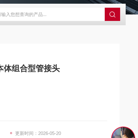
A-710KEM京都电子燃气量空调帐篷测量仪
E3Z-BOMRON放
型本体组合型管接头
英寸）的硬管或软管，可直接插入设备接口实现快速连接。
18g，可嵌入狭小空间（如 PLC 控制柜内的密集配
更新时间：2026-05-20