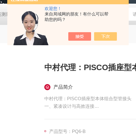
欢迎您！
帐篷测量装置
MD-Win日本：KEM京都电子汞测量和控制软件
来自局域网的朋友！有什么可以帮
GV
助您的吗？
中村代理：PISCO插座
产品简介
中村代理：PISCO插座型本体组合型管接头
一、紧凑设计与高效连接
直通式插头结构兼容外径6.35mm（1/4 
本体长度仅26mm，宽度15.5mm，重量约
管）。
产品型号：PQ6-B