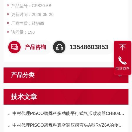
适配气管：支持φ6mm 公制气管，采用快插式设计，气管插入深
产品型号：CPS20-6B
度达 8mm，通过内置弹簧卡圈固定，抗拉强度达 150N。
更新时间：2026-05-20
螺纹类型：配备R1/4 英制锥管内螺纹（符合 ISO 7-1 标准），螺
纹精度达 ±0.05mm，通过螺纹涂胶工艺实现无泄漏密封。
厂商性质：经销商
材质与密封性能
访问量：198
13548603853
产品咨询
电话咨询
产品分类
技术文章
中村代理PISCO碧烁科多功能平行式气爪致动器CHB08-D特点
中村代理PISCO碧烁科真空调压阀弯头A型RVZ6A的使用方法