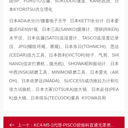
国SP、FURUTO古藤、SOKUDOU速度、KANE凯恩、日
本KYORITSU共立理化
日本ADA水分计/微量电子天平 日本KETTI水分计 日本爱
森(EISEN)针规、日本三高(SANKO)膜厚计、理研(RIKEN)
水平仪、日本佐藤(SATO)温湿度计、TASCO温湿度记录
仪、JPG(螺纹环规、塞规)、日本东日(TOHNICHI)、思达
(CEDAR)扭力工具、日本胜利(VICTOR)钳子、气剪、SHI
NANO(信浓打磨机，抛光机)、SHOWA昭和振动计、日本
中西(NSK)研磨工具、MINIMO研磨工具、日本爱光（AIK
OH)、日本依梦达(IMADA)、SUCCESS成功推拉力计和引
张力试验机，日本大冢(OTSUKA)放大镜、日本必佳(PEA
K)放大镜、日本得乐(TECLOCK)量具 KYOWA共和
KC4-M5-1代理-PISCO碧烁科直通无罩类型黄铜管接头
上一个：