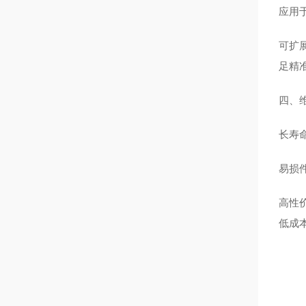
应用
可扩
足精
四、
长寿
易损
高性
低成