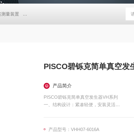
帐篷测量装置
MD-Win日本：KEM京都电子汞测量和控制软件
GV
PISCO碧铄克简单真空发
产品简介
PISCO碧铄克简单真空发生器VH系列
一、结构设计：紧凑轻便，安装灵活
极简单体结构：采用一体化单体式设计，无复
成，结构简洁且集成度高，无需额外搭配复杂
产品型号：VHH07-6016A