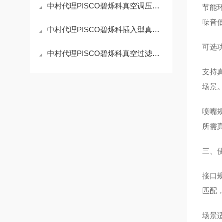
中村代理PISCO碧烁科真空调压阀弯头A型RVZ6A的使用方法
节能
噪音
中村代理PISCO碧烁科插入型真空过滤器VFJ33M的工作原理
可选
中村代理PISCO碧烁科真空过滤器VFB20-6-6的特点
支持
场景
喷嘴规
所需
三、
接口规
匹配
场景