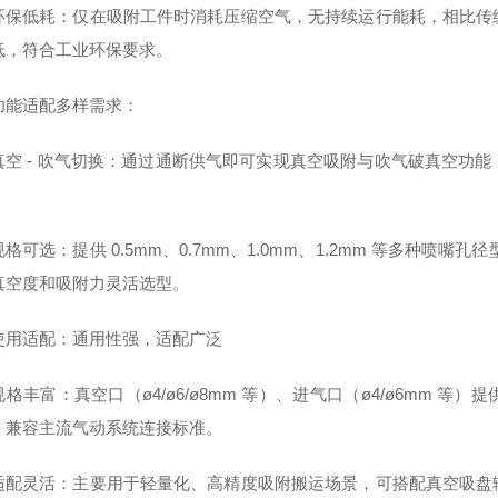
环保低耗：仅在吸附工件时消耗压缩空气，无持续运行能耗，相比传
低，符合工业环保要求。
功能适配多样需求：
真空 - 吹气切换：通过通断供气即可实现真空吸附与吹气破真空功
。
格可选：提供 0.5mm、0.7mm、1.0mm、1.2mm 等多种喷嘴孔径型
真空度和吸附力灵活选型。
使用适配：通用性强，适配广泛
格丰富：真空口（ø4/ø6/ø8mm 等）、进气口（ø4/ø6mm
，兼容主流气动系统连接标准。
适配灵活：主要用于轻量化、高精度吸附搬运场景，可搭配真空吸盘