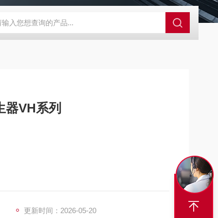
A-710KEM京都电子燃气量空调帐篷测量仪
E3Z-BOMRON放
生器VH系列
杂机械运动部件，核心由进气口、真空口、排气口组
辅助组件即可快速投入使用。
更新时间：2026-05-20