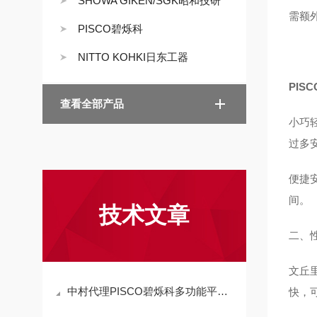
SHOWA GIKEN/SGK昭和技研
需额
PISCO碧烁科
NITTO KOHKI日东工器
PIS
查看全部产品
小巧
过多
便捷
间。
技术文章
二、
文丘
中村代理PISCO碧烁科多功能平行式气爪致动器CHB08-D特点
快，