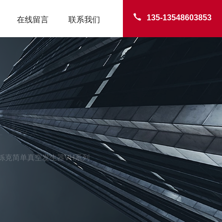
135-13548603853
在线留言
联系我们
TER
CO碧铄克简单真空发生器VH系列