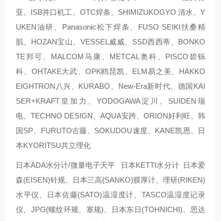
亚、ISB井口机工、OTC焊条、SHIMIZUKOGYO 清水、Y
UKEN油研、Panasonic松下焊条、FUSO SEIKI扶桑精
肌、HOZAN宝山、VESSEL威威、SSD西西蒂、BONKO
TE邦可、MALCOM马康、METCAL奥科、PISCO碧铄
科、OHTAKE大武、OPK鸥琵凯、ELM易之美、HAKKO
EIGHTRON八兴、KURABO、New-Era新时代、德国KAI
SER+KRAFT皇加力、YODOGAWA淀川、SUIDEN瑞
电、TECHNO DESIGN、AQUA安跨、ORION好利旺、韩
国SP、FURUTO古藤、SOKUDOU速度、KANE凯恩、日
本KYORITSU共立理化
日本ADA水分计/微量电子天平 日本KETTI水分计 日本爱
森(EISEN)针规、日本三高(SANKO)膜厚计、理研(RIKEN)
水平仪、日本佐藤(SATO)温湿度计、TASCO温湿度记录
仪、JPG(螺纹环规、塞规)、日本东日(TOHNICHI)、思达