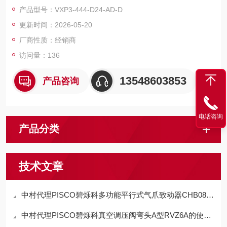
专为自动化工业场景（如电子元件装配、二次电池制造、精密机
产品型号：VXP3-444-D24-AD-D
械搬运）设计，其核心特点围绕性能、结构、兼容性及特殊场景
更新时间：2026-05-20
适配。
厂商性质：经销商
访问量：136
13548603853
产品咨询
电话咨询
产品分类
技术文章
中村代理PISCO碧烁科多功能平行式气爪致动器CHB08-D特点
中村代理PISCO碧烁科真空调压阀弯头A型RVZ6A的使用方法