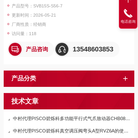
后缀 S56、7 大概率对应接口、适配部件等细分规格，整体特点
产品型号：SVB15S-S56-7
既延续 SVB15 系列核心优势，又具备适配细分场景的特性。
更新时间：2026-05-21
电话咨询
厂商性质：经销商
访问量：118
13548603853
产品咨询
产品分类
技术文章
中村代理PISCO碧烁科多功能平行式气爪致动器CHB08-D特点
中村代理PISCO碧烁科真空调压阀弯头A型RVZ6A的使用方法