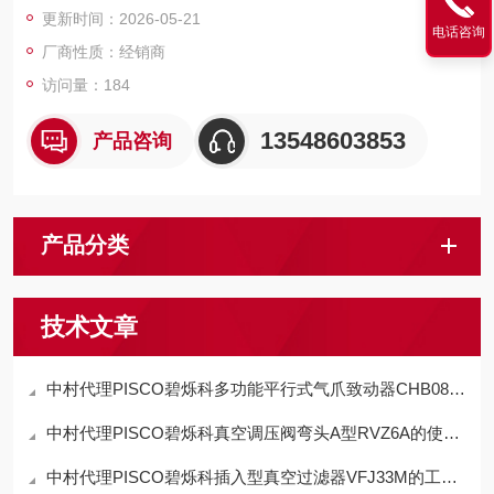
更新时间：2026-05-21
液溢出，减少设备停机维护频次。
电话咨询
厂商性质：经销商
访问量：184
13548603853
产品咨询
产品分类
技术文章
中村代理PISCO碧烁科多功能平行式气爪致动器CHB08-D特点
中村代理PISCO碧烁科真空调压阀弯头A型RVZ6A的使用方法
中村代理PISCO碧烁科插入型真空过滤器VFJ33M的工作原理