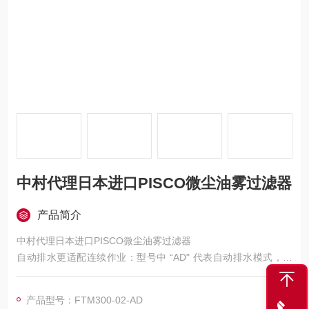
中村代理日本进口PISCO微尘油雾过滤器
产品简介
中村代理日本进口PISCO微尘油雾过滤器
自动排水更适配连续作业：型号中 “AD" 代表自动排水模式，区
别于 FTM300 - 02 - MD 的手动排水。其可自动排出过滤截留的
油液和冷凝水，无需人工频繁操作排水按钮，特别适合生产线连
产品型号：FTM300-02-AD
续运行、无人值守的工业场景，能避免因人工疏忽导致集液碗积