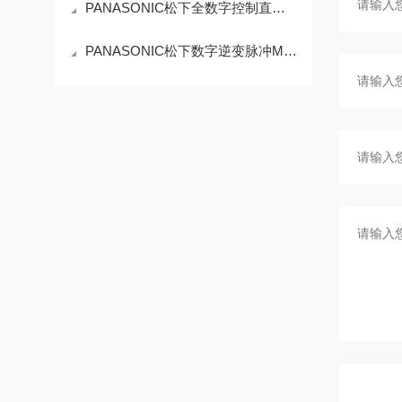
PANASONIC松下全数字控制直流TIG焊机YC-200BL3工作原理
PANASONIC松下数字逆变脉冲MIG/MAG焊机YD-350FT3特点