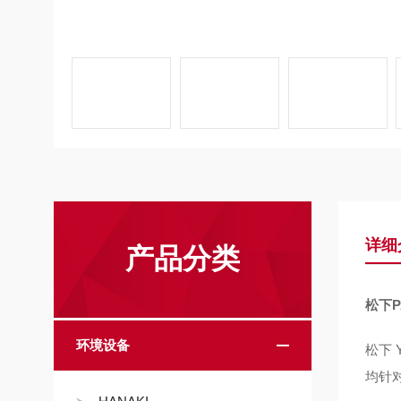
详细
产品分类
松下P
环境设备
松下 
均针