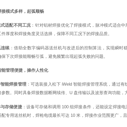
焊接模式多样，起弧顺畅
多模式适配不同工况
：针对铝材焊接优化了焊接模式，脉冲模式适合中
工件厚度和焊接角度灵活选择，保障不同工况下的焊接品质。
弧连续
：借助全数字编码器送丝机与改进后的控制算法，实现瞬时
确保下次焊接能顺畅引弧，避免频繁出现起弧失败的问题。
智能管理便捷，操作人性化
持智能焊接管理
：可选装接入松下 iWeld 智能焊接管理系统，通过
接参数。同时具备焊接数据断网续传、U 盘传输以及波形查询功能，
作与存储便捷
：设备可存储和调用 100 组焊接条件，还能设定焊
搭配专用送丝机时，焊枪电缆最长可达 10 米，焊接作业范围更广，