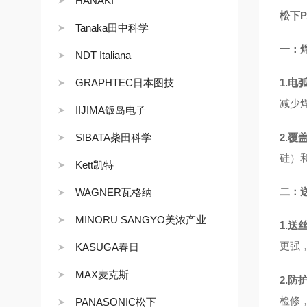
HANAKI
松下P
Tanaka田中科学
一：
NDT Italiana
GRAPHTEC日本图技
1.
减少
IIJIMA饭岛电子
SIBATA柴田科学
2.
硅）
Kett凯特
二：
WAGNER瓦格纳
MINORU SANGYO美浓产业
1.
更强
KASUGA春日
MAX麦克斯
2.防
检修
PANASONIC松下