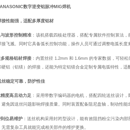
ANASONIC数字逆变铝脉冲MIG焊机
焊接性能强，适配多厚度铝材
电弧与波形控制精准
：该机搭载四核处理器，搭配专属软件控制算法，
焊接飞溅。同时它具备弧长控制功能，操作人员可通过调整电弧长度
覆盖多规格铝材焊接
：内置丝径 1.2mm 和 1.6mm 的专家数据
和硬铝（铝镁）的焊接，还能为特定铝镁合金定制专属电弧特性，适
送丝稳定可靠，防护性佳
送丝精度高且动力足
：采用带数字编码器的电机，搭配四轮送丝设计，
，避免因送丝问题影响焊接质量。同时装置配备阻尼盘轴，制动性能
护到位易维护
：送丝机构采用封闭型设计，能有效阻挡粉尘污染内部
，无需复杂工具就能完成相关部件的维护更换。