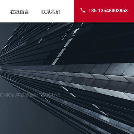
135-13548603853
在线留言
联系我们
TER
ASONIC数字逆变铝脉冲MIG焊机