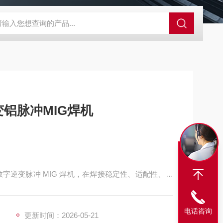
A-710KEM京都电子燃气量空调帐篷测量仪
E3Z-BOMRON放
变铝脉冲MIG焊机
计的数字逆变脉冲 MIG 焊机，在焊接稳定性、适配性、操
景做了优化。
电话咨询
更新时间：2026-05-21