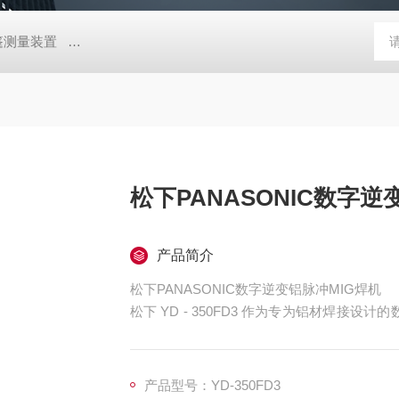
帐篷测量装置
MD-Win日本：KEM京都电子汞测量和控制软件
GV
松下PANASONIC数字逆
产品简介
松下PANASONIC数字逆变铝脉冲MIG焊机
松下 YD - 350FD3 作为专为铝材焊接设
作便捷性以及智能管理等方面均针对铝焊接场
产品型号：YD-350FD3