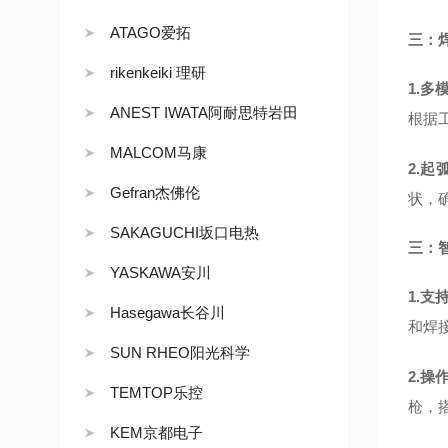
ATAGO爱拓
三：
rikenkeiki 理研
1.
ANEST IWATA阿耐思特岩田
根据
MALCOM马康
2.起
Gefran杰佛伦
状，
SAKAGUCHI坂口电热
三：
YASKAWA安川
1.支
Hasegawa长谷川
和焊
SUN RHEO阳光科学
2.操
TEMTOP乐控
枪，
KEM京都电子