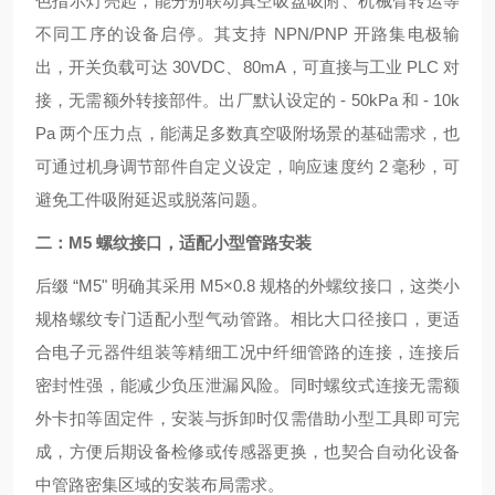
色指示灯亮起，能分别联动真空吸盘吸附、机械臂转运等
不同工序的设备启停。其支持 NPN/PNP 开路集电极输
出，开关负载可达 30VDC、80mA，可直接与工业 PLC 对
接，无需额外转接部件。出厂默认设定的 - 50kPa 和 - 10k
Pa 两个压力点，能满足多数真空吸附场景的基础需求，也
可通过机身调节部件自定义设定，响应速度约 2 毫秒，可
避免工件吸附延迟或脱落问题。
二：M5 螺纹接口，适配小型管路安装
后缀 “M5" 明确其采用 M5×0.8 规格的外螺纹接口，这类小
规格螺纹专门适配小型气动管路。相比大口径接口，更适
合电子元器件组装等精细工况中纤细管路的连接，连接后
密封性强，能减少负压泄漏风险。同时螺纹式连接无需额
外卡扣等固定件，安装与拆卸时仅需借助小型工具即可完
成，方便后期设备检修或传感器更换，也契合自动化设备
中管路密集区域的安装布局需求。