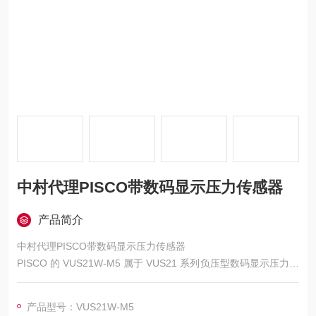
中村代理PISCO带数码显示压力传感器
产品简介
中村代理PISCO带数码显示压力传感器
PISCO 的 VUS21W-M5 属于 VUS21 系列负压型数码显示压力传
感器，“W" 代表两点开关输出，“M5" 指 M5×0.8 规格外螺纹接
口，适配真空吸附类自动化场景。
产品型号：VUS21W-M5