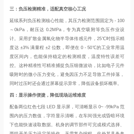
三：负压检测精准，适配真空核心工况
延续系列负压检测核心性能，其压力检测范围固定为 - 100
～0kPa，耐压达 0.2MPa，专为真空吸附等负压作业设
计。采用扩散金属氧化物半导体传感元件，25℃时指示精
度达 ±3% 满量程 ±2 位数，即便在 0 - 50℃的工业常用温
度区间内，也能保持稳定的检测精度，温度特性误差可
控。这种精准性可精准捕捉负压细微波动，比如电子元件
吸附时的微小压力变化，避免因压力不足导致工件掉落，
同时过压时还会通过屏幕提示异常，降低设备损坏概率。
四：显示操作便捷，降低现场运维难度
配备两位红色七段 LED 显示屏，可清晰显示 0~ -99kPa 范
围内的压力数值，字符显示清晰，在车间强光或昏暗环境
下也能快速读取数据。机身的调节部件可完成模式选择、
两组开关压力设定等操作，无需复杂编程。此外其具备参