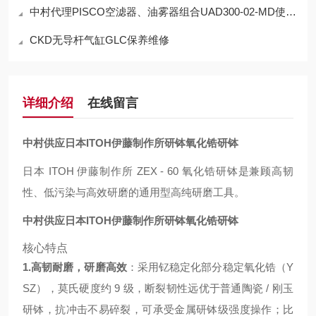
中村代理PISCO空滤器、油雾器组合UAD300-02-MD使用方法
CKD无导杆气缸GLC保养维修
详细介绍
在线留言
中村供应日本ITOH伊藤制作所研钵氧化锆研钵
日本 ITOH 伊藤制作所 ZEX - 60 氧化锆研钵是兼顾高韧
性、低污染与高效研磨的通用型高纯研磨工具。
中村供应日本ITOH伊藤制作所研钵氧化锆研钵
核心特点
1.高韧耐磨，研磨高效
：采用钇稳定化部分稳定氧化锆（Y
SZ），莫氏硬度约 9 级，断裂韧性远优于普通陶瓷 / 刚玉
研钵，抗冲击不易碎裂，可承受金属研钵级强度操作；比