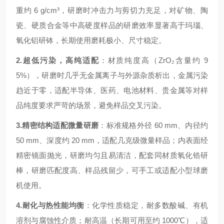
重约 6 g/cm³，研磨时冲击力与剪切力充足，对矿物、陶
瓷、硬质合金等中高硬度样品的研磨效率显著高于玛瑙、
氧化铝研钵，长期使用磨耗极小、尺寸稳定。
2.超低污染，高纯适配
：材质纯度高（ZrO₂含量约 9
5%），研磨时几乎无金属离子与外源杂质析出，金属污染
趋近于零，适配半导体、医药、电池材料、贵金属等对样
品纯度要求严苛的场景，避免样品交叉污染。
3.精密结构适配微量研磨
：标准规格外径 60 mm、内径约
50 mm、深度约 20 mm，适配几克级微量样品；内表面经
精密镜面抛光，研磨均匀且易清洁，配套同材质氧化锆研
棒，研磨匹配度高、样品残留少，可手工或适配小型球磨
机使用。
4.耐化与热性能均衡
：化学性质稳定，耐多数酸碱、有机
溶剂与腐蚀性介质；耐高温（长期可用至约 1000℃），适