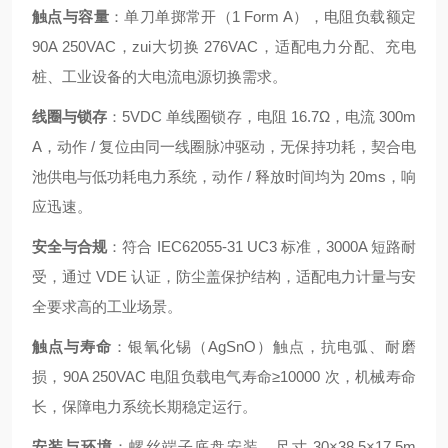
触点与容量
：单刀单掷常开（1 Form A），电阻负载额定
90A 250VAC，zui大切换 276VAC，适配电力分配、充电
桩、工业设备的大电流电源切换需求。
线圈与锁存
：5VDC 单线圈锁存，电阻 16.7Ω，电流 300m
A，动作 / 复位由同一线圈脉冲驱动，无保持功耗，契合电
池供电与低功耗电力系统，动作 / 释放时间均为 20ms，响
应迅速。
安全与合规
：符合 IEC62055‑31 UC3 标准，3000A 短路耐
受，通过 VDE 认证，防尘盖保护结构，适配电力计量与安
全要求高的工业场景。
触点与寿命
：银氧化锡（AgSnO）触点，抗电弧、耐磨
损，90A 250VAC 电阻负载电气寿命≥10000 次，机械寿命
长，保障电力系统长期稳定运行。
安装与环境
：螺丝端子底盘安装，尺寸 30×38.5×17.5m