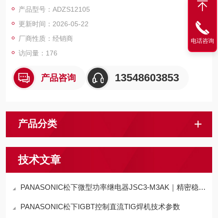
250VAC 切换、单线圈锁存 1.5W 低功耗、3000A 短路耐受、Ag
产品型号：ADZS12105
SnO 触点耐用、30×38.5×17.5mm 超薄尺寸，适配智能电表、充
更新时间：2026-05-22
电桩与工业电力控制场景。
厂商性质：经销商
电话咨询
访问量：176
13548603853
产品咨询
产品分类
技术文章
PANASONIC松下微型功率继电器JSC3-M3AK｜精密稳定+高效适配，工业级继电器
PANASONIC松下IGBT控制直流TIG焊机技术参数