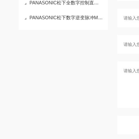
PANASONIC松下全数字控制直流TIG焊机YC-200BL3工作原理
PANASONIC松下数字逆变脉冲MIG/MAG焊机YD-350FT3特点