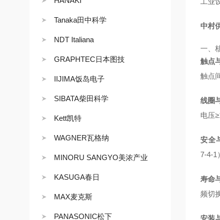
HANAKI
工业
Tanaka田中科学
中村供
NDT Italiana
一、
GRAPHTEC日本图技
触点
触点
IIJIMA饭岛电子
SIBATA柴田科学
线圈
电压≥
Kett凯特
WAGNER瓦格纳
安全
7‑4
MINORU SANGYO美浓产业
KASUGA春日
寿命
频切
MAX麦克斯
PANASONIC松下
安装