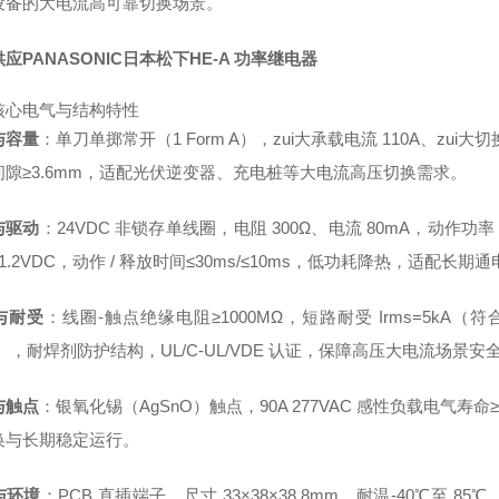
设备的大电流高可靠切换场景。
应PANASONIC日本松下HE-A 功率继电器
核心电气与结构特性
与容量
：单刀单掷常开（1 Form A），zui大承载电流 110A、zui大
间隙≥3.6mm，适配光伏逆变器、充电桩等大电流高压切换需求。
与驱动
：24VDC 非锁存单线圈，电阻 300Ω、电流 80mA，动作功率 
1.2VDC，动作 / 释放时间≤30ms/≤10ms，低功耗降热，适配长期
与耐受
：线圈‑触点绝缘电阻≥1000MΩ，短路耐受 Irms=5kA（符
‑1），耐焊剂防护结构，UL/C‑UL/VDE 认证，保障高压大电流场景安
与触点
：银氧化锡（AgSnO）触点，90A 277VAC 感性负载电气寿命
换与长期稳定运行。
与环境
：PCB 直插端子，尺寸 33×38×38.8mm，耐温‑40℃至