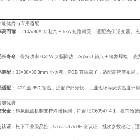
性能优势与应用适配
率高可靠
：110A/90A 大电流 + 5kA 短路耐受，适配光伏
耗长寿命
：保持功率 0.31W 大幅降热，AgSnO 触点 + 镜象焊检
易装配
：33×38×38.8mm 小体积，PCB 直插端子，适配高密
强适配
：‑40℃至 85℃宽温，适配户外光伏、工业现场等恶劣温度
附加优势
与安全
：镜象触点机制支持焊接检测，符合 IEC60947‑4‑1，提前
与认证
：松下工业级品控，UL/C‑UL/VDE 全认证，批次参数稳