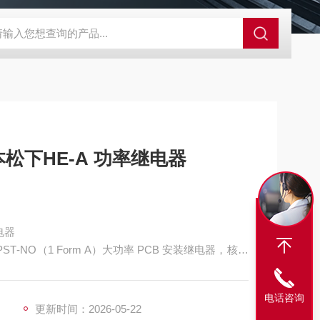
A-710KEM京都电子燃气量空调帐篷测量仪
E3Z-BOMRON放
本松下HE-A 功率继电器
继电器
 SPST‑NO（1 Form A）大功率 PCB 安装继电器，核心
路耐受、镜象触点焊检、超低保持功耗 0.31W、3.6mm 大触
变器、充电桩与工业设备的大电流高可靠切换场景。
电话咨询
更新时间：2026-05-22