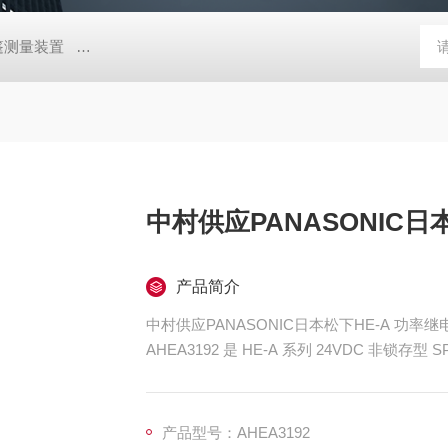
帐篷测量装置
MD-Win日本：KEM京都电子汞测量和控制软件
GV
中村供应PANASONIC日
产品简介
中村供应PANASONIC日本松下HE-A 功率
AHEA3192 是 HE‑A 系列 24VDC 非锁存型
特点为 110A 承载 / 90A 切换、5kA 短
点间隙、‑40℃至 85℃宽温，适配光伏逆
产品型号：AHEA3192