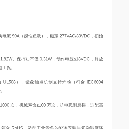
切换电流 90A（感性负载），额定 277VAC/80VDC，初始
1.92W、保持功率仅 0.31W，动作电压≤18VDC，释放
通电工况。
合 UL508），镜象触点机制支持焊检（符合 IEC6094
全。
≥1000 次，机械寿命≥100 万次，抗电弧耐磨损，适配高
 85℃，符合 RoHS，适配工业设备的紧凑安装与复杂温度环