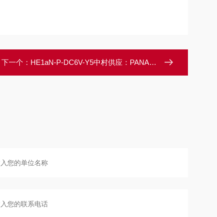
下一个：
HE1aN-P-DC6V-Y5中村供应：PANASONIC松下高爆继电器 PV 型