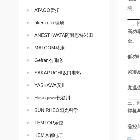
境。
ATAGO爱拓
rikenkeiki 理研
二、
高功
ANEST IWATA阿耐思特岩田
全。
MALCOM马康
低功
Gefran杰佛伦
紧凑
SAKAGUCHI坂口电热
YASKAWA安川
宽温
Hasegawa长谷川
三、
SUN RHEO阳光科学
焊检
TEMTOP乐控
品控
KEM京都电子