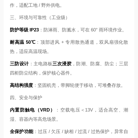
作，适配工地 / 野外供电。
三、环境与可靠性（工业级）
防护等级 IP23
：防淋雨、防溅水，可在 60° 雨环境作业。
耐高温 50℃
：顶部进风 + 专用散热通道，双风扇强化散
热，适应高温现场。
三防设计
：主电路板
三次浸胶
，防潮、防腐、防尘；三层
四柜防尘结构，保护核心器件。
高结构强度
：坚固机壳，带脚轮便于移动，可堆叠存放。
四、安全与保护
内置防触电（VRD）
：空载电压＜13V，适合高空、潮
湿、容器内等高危场景。
全保护功能
：过压 / 欠压 / 缺相 / 过流 / 过热保护，异常自