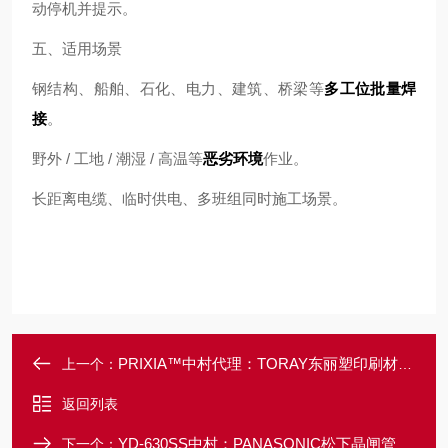
动停机并提示。
五、适用场景
钢结构、船舶、石化、电力、建筑、桥梁等
多工位批量焊
接
。
野外 / 工地 / 潮湿 / 高温等
恶劣环境
作业。
长距离电缆、临时供电、多班组同时施工场景。
PRIXIA™中村代理：TORAY东丽塑印刷材料触摸印刷
上一个：
返回列表
YD-630SS中村：PANASONIC松下晶闸管控制直流焊机
下一个：