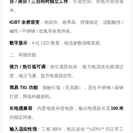
台 / 两台 / 三台同时独立工作
，节省空间、布线与管理成
本。
IGBT 全桥逆变
：响应快、效率高、焊接稳定，适配酸性 /
碱性 / 不锈钢 / 低氢等各类焊条。
数字显示
：4 位 LED 数显，电流参数清晰直观。
二、焊接性能
推力 / 热引弧可调
：热引弧防粘条，推力电流优化熔滴过
渡，减少飞溅、提升电弧稳定性。
简易 TIG 功能
：接触引弧（无高频），适合不锈钢 / 碳钢
打底，降低钨极损耗。
长电缆兼容
：内置电缆补偿电路，输出电缆延长至
100 米
仍稳定焊接。
输入适应性强
：三相 380V，电压波动 **±20%** 仍正常工