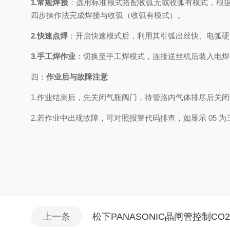
1.常规焊接
：选用标准模式搭配收弧无或收弧有模式，根
四步操作法完成焊接与收弧（收弧有模式）。
2.快速点焊
：开启快速模式后，利用其引弧出丝快、电弧硬
3.手工焊作业
：切换至手工焊模式，连接送丝机后装入电焊条
四：
作业后与故障注意
1.作业结束后，先关闭气瓶阀门，待管路内气体排尽后关
2.若作业中出现故障，可对照报警代码排查，如显示 05 为
上一条
松下PANASONIC晶闸管控制CO2/