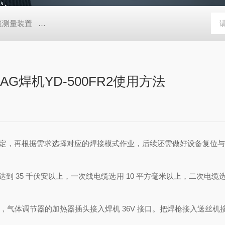
帐篷测量装置
MD-Win日本：KEM京都电子汞测量和控制软件
GV
AG焊机YD-500FR2使用方法
、参数设定，再根据需求选择对应的焊接模式作业，后续还需做好设备复位
要达到 35 千伏安以上，一次线电缆选用 10 平方毫米以上，二次电
气体调节器的加热器插头接入焊机 36V 接口。把焊枪接入送丝机接