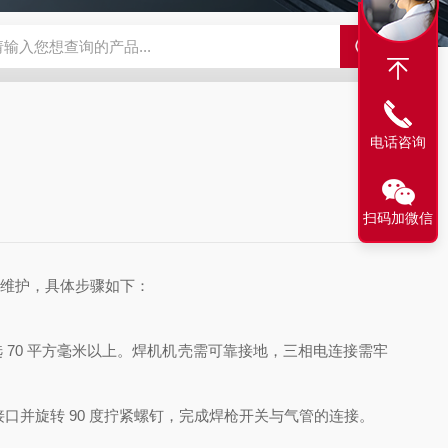
A-710KEM京都电子燃气量空调帐篷测量仪
E3Z-BOMRON放
电话咨询
扫码加微信
与维护，具体步骤如下：
缆选 70 平方毫米以上。焊机机壳需可靠接地，三相电连接需牢
口并旋转 90 度拧紧螺钉，完成焊枪开关与气管的连接。