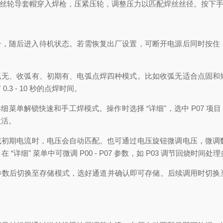
丝轮导套帽穿入焊枪，压紧压轮，调整压力以匹配焊丝丝径。按下
号，随后进入待机状态。若需恢复出厂设置，可断开电源后同时按住
弧无、收弧有、初期有、电弧点焊四种模式。比如收弧无适合点固和
 - 10 秒的点焊时间。
菜单解锁快速和手工焊模式。操作时选择 “详细"，选中 P07 项目
激活。
或初期电流时，电压会自动匹配。也可通过电压旋钮微调电压，微调
 “详细" 菜单中可微调 P00 - P07 参数，如 P03 调节回烧时间
好参数后切换至存储模式，选好通道并确认即可存储。后续调用时切
。