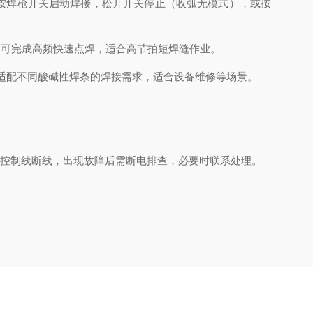
按焊枪开关启动焊接，松开开关停止（收弧无模式），或按
即可完成高频快速点焊，适合高节拍短焊缝作业。
力，适配不同酸碱性焊条的焊接需求，适合设备维修等场景。
。
 7 芯控制线断线，出现故障后需断电排查，必要时联系处理。