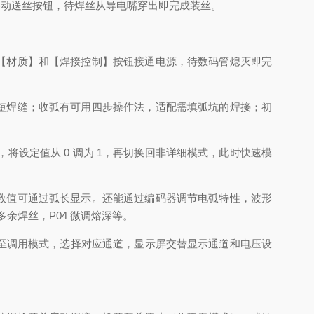
手动送丝按钮，待焊丝从导电嘴穿出即完成装丝。
【材质】和【焊接控制】按钮接通电源，待数码管熄灭即完
短焊缝；收弧有可用四步操作法，适配需填弧坑的焊接；初
，将设定值从 0 调为 1，再切换回非详细模式，此时快速模
数值可通过弧长显示。还能通过编码器调节电弧特性，波形
处理多余焊丝，P04 微调熔深等。
换至调用模式，选择对应通道，显示屏交替显示通道和电压设