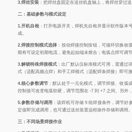
3.焊丝安装
：把焊丝盘固定在送丝机盘轴上，将焊丝穿过送
二：基础参数与模式设定
1.开机自检
：打开电源开关，焊机先自检并显示软件版本
成。
2.焊接控制模式选择
：按动焊接控制按钮，可循环切换收
期有可设定初期电流，避免起始端未熔合；电弧点焊可调节 0.3
3.解锁特殊焊接模式
：出厂默认仅标准模式可用，需通过详细
式（适配高频点焊）和手工焊模式（适配焊条焊接）即可
4.核心参数调节
：默认处于一元化模式，调节焊接、收弧
控制值可改变电弧软硬，调节范围在 -7 到 +7 之间。另外，在
5.参数存储与调用
：该焊机可存储 9 组焊接条件，调节
定值即完成调用，也可通过送丝装置远程操作存储和调用
三：不同场景焊接作业