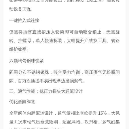
锁需手动按压套筒才能拔出，适配移动气动工具、高频震
动设备工况。
一键推入式连接
仅需将插塞直接按压入套筒即可自动咬合锁止，无需旋
转、拧螺母，单人快速拆装，大幅提升产线换工具、管路
维护效率。
六颗均匀钢珠锁紧
圆周分布不锈钢锁珠，咬合受力均衡，高压供气无松脱间
隙，百万次插拔不易出现单边磨损漏气。
三、通气性能：低压力损失大通流设计
优化低阻阀道
全新阀体内腔流道设计，通气量相比老款提升 15%，大风
量工况末端气压衰减微弱，适配风炮、吹扫枪、多气缸集