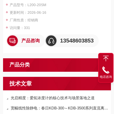
式，内置防脱落锁扣机构，采用低流阻大通流端面密封结构，耐
产品型号：L200-20SM
压 1.5MPa，单手一键插拔，主打管路连接安全防脱落、通气损
更新时间：2026-06-16
耗低、全系列通用互换，是自动化设备、空压机固定气源端适配
的工业级气动接头。
厂商性质：经销商
访问量：331
13548603853
产品咨询
产品分类
电话咨询
技术文章
光启精度：爱拓浓度计的核心技术与场景落地之道
宽幅线性除静电：春日KDB-300～KDB-3500系列直流离子除电棒