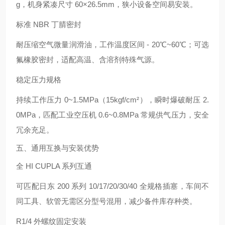
g，机身紧凑尺寸 60×26.5mm，狭小设备空间易安装。
标准 NBR 丁腈密封
耐压缩空气微量润滑油，工作温度区间 - 20℃~60℃；可选
氟橡胶密封，适配高温、含溶剂特殊气源。
稳定压力规格
持续工作压力 0~1.5MPa（15kgf/cm²），瞬时爆破耐压 2.
0MPa，匹配工业空压机 0.6~0.8MPa 常规供气压力，安全
冗余充足。
五、通用互换与安装优势
全 HI CUPLA 系列互通
可匹配日东 200 系列 10/17/20/30/40 全规格插塞，车间不
同工具、软管无需区分型号混用，减少备件库存种类。
R1/4 外螺纹固定安装