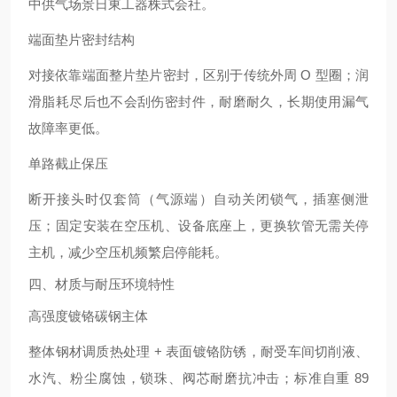
中供气场景
日東工器株式会社
。
端面垫片密封结构
对接依靠端面整片垫片密封，区别于传统外周 O 型圈；润
滑脂耗尽后也不会刮伤密封件，耐磨耐久，长期使用漏气
故障率更低。
单路截止保压
断开接头时仅套筒（气源端）自动关闭锁气，插塞侧泄
压；固定安装在空压机、设备底座上，更换软管无需关停
主机，减少空压机频繁启停能耗。
四、材质与耐压环境特性
高强度镀铬碳钢主体
整体钢材调质热处理 + 表面镀铬防锈，耐受车间切削液、
水汽、粉尘腐蚀，锁珠、阀芯耐磨抗冲击；标准自重 89