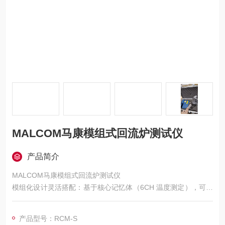
MALCOM马康模组式回流炉测试仪
产品简介
MALCOM马康模组式回流炉测试仪
模组化设计灵活搭配：基于核心记忆体（6CH 温度测定），可自
由追加其他测定功能模组，如 12ch 温度测定模组 RCX-T、
氧气浓度测定模组 RCX-O、炉内摄像模组 RCX-C、风速测定模
产品型号：RCM-S
组 RCX-W 等，能根据回流焊工艺管理的不同需求进行组合。