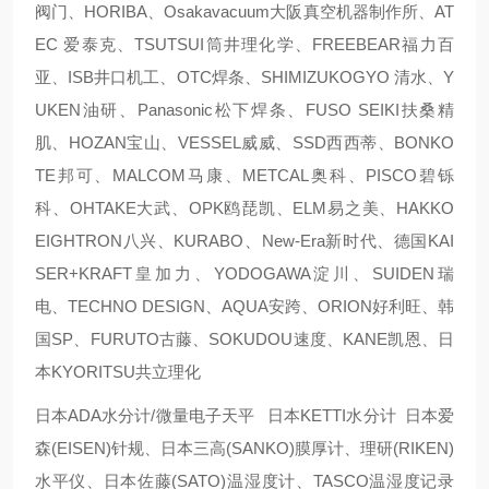
阀门、HORIBA、Osakavacuum大阪真空机器制作所、AT
EC 爱泰克、TSUTSUI筒井理化学、FREEBEAR福力百
亚、ISB井口机工、OTC焊条、SHIMIZUKOGYO 清水、Y
UKEN油研、Panasonic松下焊条、FUSO SEIKI扶桑精
肌、HOZAN宝山、VESSEL威威、SSD西西蒂、BONKO
TE邦可、MALCOM马康、METCAL奥科、PISCO碧铄
科、OHTAKE大武、OPK鸥琵凯、ELM易之美、HAKKO
EIGHTRON八兴、KURABO、New-Era新时代、德国KAI
SER+KRAFT皇加力、YODOGAWA淀川、SUIDEN瑞
电、TECHNO DESIGN、AQUA安跨、ORION好利旺、韩
国SP、FURUTO古藤、SOKUDOU速度、KANE凯恩、日
本KYORITSU共立理化
日本ADA水分计/微量电子天平 日本KETTI水分计 日本爱
森(EISEN)针规、日本三高(SANKO)膜厚计、理研(RIKEN)
水平仪、日本佐藤(SATO)温湿度计、TASCO温湿度记录