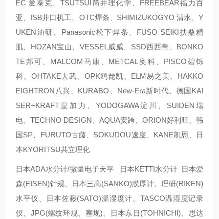
EC 爱泰克、TSUTSUI筒井理化学、FREEBEAR福力百
亚、ISB井口机工、OTC焊条、SHIMIZUKOGYO 清水、Y
UKEN油研、Panasonic松下焊条、FUSO SEIKI扶桑精
肌、HOZAN宝山、VESSEL威威、SSD西西蒂、BONKO
TE邦可、MALCOM马康、METCAL奥科、PISCO碧铄
科、OHTAKE大武、OPK鸥琵凯、ELM易之美、HAKKO
EIGHTRON八兴、KURABO、New-Era新时代、德国KAI
SER+KRAFT皇加力、YODOGAWA淀川、SUIDEN瑞
电、TECHNO DESIGN、AQUA安跨、ORION好利旺、韩
国SP、FURUTO古藤、SOKUDOU速度、KANE凯恩、日
本KYORITSU共立理化
日本ADA水分计/微量电子天平 日本KETTI水分计 日本爱
森(EISEN)针规、日本三高(SANKO)膜厚计、理研(RIKEN)
水平仪、日本佐藤(SATO)温湿度计、TASCO温湿度记录
仪、JPG(螺纹环规、塞规)、日本东日(TOHNICHI)、思达