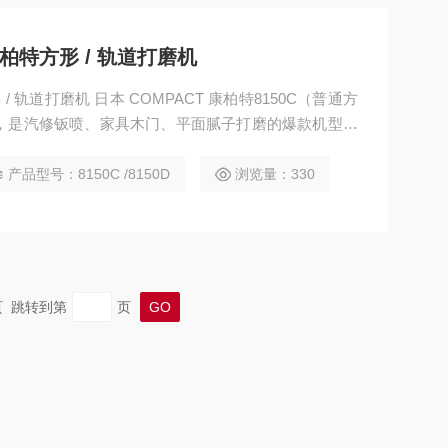
康柏特方形 / 轨道打磨机
/ 轨道打磨机 日本 COMPACT 康柏特8150C（普通方
款），是汽修钣喷、家具木门、平面腻子打磨的爆款机型，
磨平整细腻，D 款自带吸尘结构，无尘干磨更环保，大面
产品型号：8150C /8150D
浏览量：330
末页 跳转到第
页