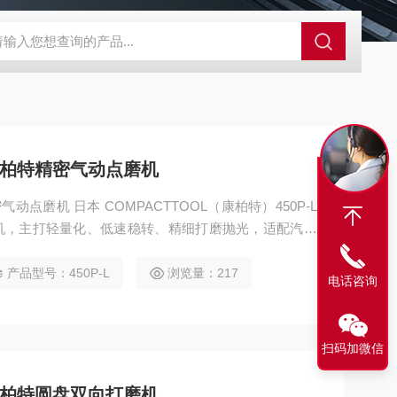
A-710KEM京都电子燃气量空调帐篷测量仪
E3Z-BOMRON放
L康柏特精密气动点磨机
气动点磨机 日本 COMPACTTOOL（康柏特）450P‑L
光机，主打轻量化、低速稳转、精细打磨抛光，适配汽车
打蜡，是汽修美容、精密加工专用款。
产品型号：450P‑L
浏览量：217
电话咨询
扫码加微信
L康柏特圆盘双向打磨机