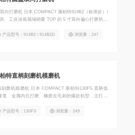
双向打磨机 日本 COMPACT 康柏特914B2（标准款）/
具、工业涂装领域销量 TOP 的 5 寸双向偏心打磨机，
低振动，D 款自带吸尘，无尘作业更环保，是汽车钣金腻
型。
产品型号：914B2 / 914B2D
浏览量：247
L康柏特直柄刻磨机模磨机
刻磨机模磨机 日本 COMPACT 康柏特130FS 直柄低
修复、金属内孔打磨、橡胶去毛刺的爆款机型，主打低
为精细研磨、重型去毛刺工况设计。
产品型号：130FS
浏览量：249