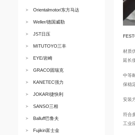
Orientalmotor/东方马达
Weller/德国威勒
JST日压
FES
MITUTOYO三丰
材质
EYE/岩崎
延长
GRACO固瑞克
中等
KANETEC强力
保稳
JOKARI捷快利
安装
SANSO三相
符合多
Balluff巴鲁夫
工业
Fujikin富士金