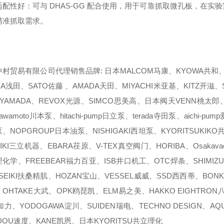
适配性好：可与 DHAS-GG 配合使用，用于可靠抓取微孔板，在
精准抓取需求。
村贸易有限公司代理销售品牌: 日本MALCOM马康、KYOWA共和、N
DA浅田、SATO佐藤 、AMADA天田、MIYACHI米亚基、KITZ开滋、
YAMADA、REVOX光源、SIMCO思美高、日本阀天VENN桃太郎、Y
awamoto川本泵、hitachi-pump日立泵、terada寺田泵、aichi-
、NOPGROUP日本油泵、NISHIGAKI西坦泵、KYORITSUKIKO
KIKI三立机器、EBARA荏原、V-TEX真空阀门、HORIBA、Osaka
化学、FREEBEAR福力百亚、ISB井口机工、OTC焊条、SHIMIZUK
 SEIKI扶桑精肌、HOZAN宝山、VESSEL威威、SSD西西蒂、BON
OHTAKE大武、OPK鸥琵凯、ELM易之美、HAKKO EIGHTRON八兴
加力、YODOGAWA淀川、SUIDEN瑞电、TECHNO DESIGN、
DOU速度、KANE凯恩、日本KYORITSU共立理化