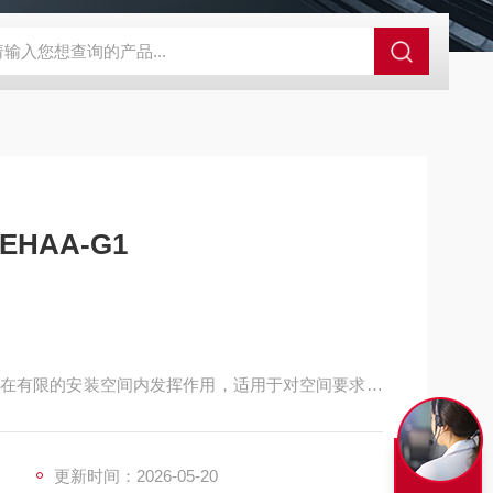
A-710KEM京都电子燃气量空调帐篷测量仪
E3Z-BOMRON放
HAA-G1
在有限的安装空间内发挥作用，适用于对空间要求较
更新时间：2026-05-20