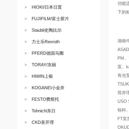
功能
HIOKI/日本日置
下的
FUJIFILM/富士胶片
Staubli史陶比尔
湖南中
力士乐Rexroth
ASA
PFERD德国马圈
PM、
TORAY/东丽
泵、k
有光泵
HIWIN上银
TSU
KOGANEI小金井
筒井理
FESTO费斯托
USO
铄科、
Tohnichi东日
FT皇
CKD喜开理
OKU