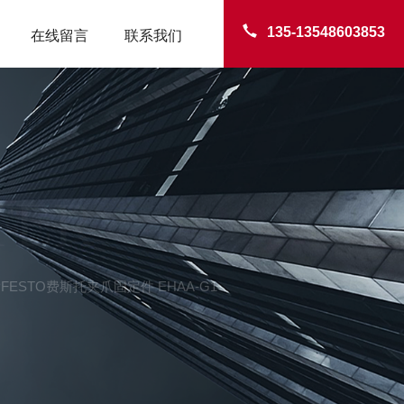
135-13548603853
在线留言
联系我们
TER
1-APFESTO费斯托夹爪固定件 EHAA-G1