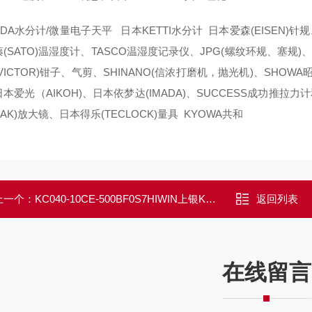
DA水分计/微量电子天平 日本KETTI水分计 日本爱森(EISEN)针规
(SATO)温湿度计、TASCO温湿度记录仪、JPG(螺纹环规、塞规)、日
VICTOR)钳子、气剪、SHINANO(信浓打磨机，抛光机)、SHOW
本爱光（AIKOH)、日本依梦达(IMADA)、SUCCESS成功推拉
EAK)放大镜、日本得乐(TECLOCK)量具 KYOWA共和
上一个：
KC040-10CE-500BF0S7HIWIN上银KC B-TYPE 静单轴机器人
返回列表
在线留言