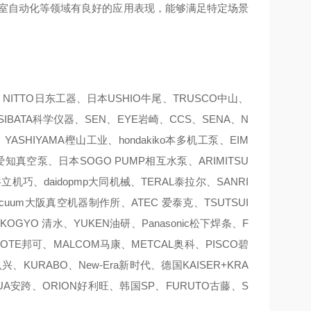
实验室自动化等领域有良好的应用表现，能够满足特定场景
ITTO日东工器、日本USHIO牛尾、TRUSCO中山、
SIBATA科学仪器、SEN、EYE岩崎、CCS、SENA、N
ASHIYAMA樫山工业、hondakiko本多机工泵、EIM
pump爱知真空泵、日本SOGO PUMP相互水泵、ARIMITSU
共立机巧、daidopmp大同机械、TERAL泰拉尔、SANRI
vacuum大阪真空机器制作所、ATEC 爱泰克、TSUTSUI
OGYO 清水、YUKEN油研、Panasonic松下焊条、F
KOTE邦可、MALCOM马康、METCAL奥科、PISCO碧
、KURABO、New-Era新时代、德国KAISER+KRA
AQUA安跨、ORION好利旺、韩国SP、FURUTO古藤、S