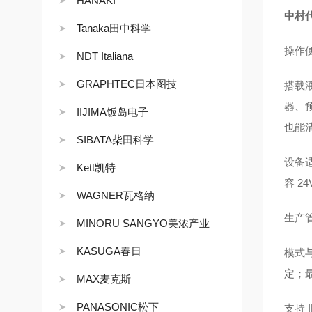
HANAKI
中村代
Tanaka田中科学
操作
NDT Italiana
GRAPHTEC日本图技
搭载
器、
IIJIMA饭岛电子
也能
SIBATA柴田科学
设备适
Kett凯特
容 
WAGNER瓦格纳
生产
MINORU SANGYO美浓产业
KASUGA春日
模式
定；
MAX麦克斯
PANASONIC松下
支持