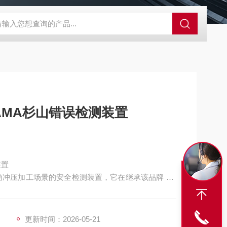
A-710KEM京都电子燃气量空调帐篷测量仪
E3Z-BOMRON放
AMA杉山错误检测装置
装置
适配自动冲压加工场景的安全检测装置，它在继承该品牌 PS
功能升级，在操作便捷性、生产管理适配、网络互联及传感适
更新时间：2026-05-21