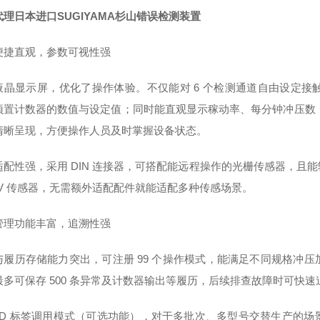
理日本进口SUGIYAMA杉山错误检测装置
便捷直观，参数可视性强
液晶显示屏，优化了操作体验。不仅能对 6 个检测通道自由设定
预置计数器的数值与设定值；同时能直观显示稼动率、每分钟冲压数
清晰呈现，方便操作人员及时掌握设备状态。
配性强，采用 DIN 连接器，可搭配能远程操作的光栅传感器，且能输
24V 传感器，无需额外适配配件就能适配多种传感场景。
管理功能丰富，追溯性强
与履历存储能力突出，可注册 99 个操作模式，能满足不同规格冲
最多可保存 500 条异常及计数器输出等履历，后续排查故障时可快
 ID 标签调用模式（可选功能），对于多批次、多型号交替生产的