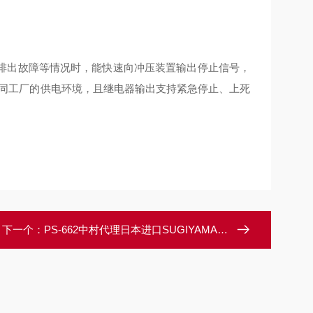
品排出故障等情况时，能快速向冲压装置输出停止信号，
适配不同工厂的供电环境，且继电器输出支持紧急停止、上死
下一个：
PS-662中村代理日本进口SUGIYAMA杉山错误检测装置