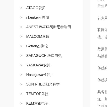
升生
ATAGO爱拓
rikenkeiki 理研
以太
ANEST IWATA阿耐思特岩田
联网兼
MALCOM马康
接。
Gefran杰佛伦
数据管
SAKAGUCHI坂口电热
与操
YASKAWA安川
传感
Hasegawa长谷川
传感
SUN RHEO阳光科学
具备
TEMTOP乐控
送、
KEM京都电子
了传