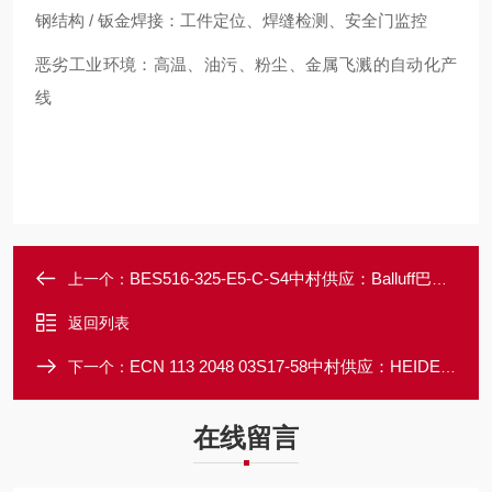
钢结构 / 钣金焊接：工件定位、焊缝检测、安全门监控
恶劣工业环境：高温、油污、粉尘、金属飞溅的自动化产
线
BES516-325-E5-C-S4中村供应：Balluff巴鲁夫电感式接近开关
上一个：
返回列表
ECN 113 2048 03S17-58中村供应：HEIDENHAIN单圈J对式旋转编码器
下一个：
在线留言