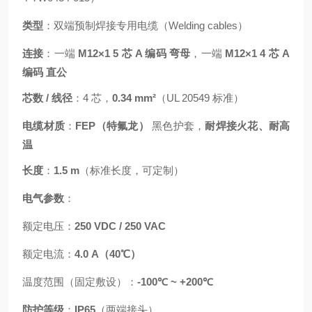
类型
：双端预制焊接专用电缆（Welding cables）
连接
：一端
M12×1 5 芯 A 编码 弯母
，一端
M12×1 4 芯 A
编码 直公
芯数 / 线径
：4 芯，
0.34 mm²
（UL 20549 标准）
电缆材质
：
FEP（特氟龙）
黑色护套，
耐焊接火花、耐高
温
长度
：
1.5 m
（标准长度，可定制）
电气参数
：
额定电压：
250 VDC / 250 VAC
额定电流：
4.0 A（40℃）
温度范围（固定敷设）：
-100℃ ~ +200℃
防护等级
：
IP65
（两端接头）