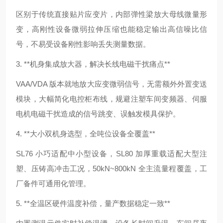
区别于传统直接贴片应变片，内部弹性梁放大母线微量形
变，高刚性设备微弱拉伸压缩也能稳定输出高信噪比信
号，不易受设备刚性影响丢失测量数据。
3. **机身集成放大器，解决长线电磁干扰痛点**
VAA/VDA 版本就地放大应变微弱信号，无需额外外置变送
模块，大幅简化电控柜布线，规避注塑车间变频器、伺服
电机电磁干扰造成的信号跳变、误触发模具保护。
4. **大小双机身选型，全吨位设备全覆盖**
SL76 小巧适配中小型设备，SL80 加厚重载适配大型注
塑、压铸高冲击工况，50kN~800kN 全主流量程覆盖，工
厂备件可通用化管理。
5. **全温区硬件温度补偿，量产数据稳定一致**