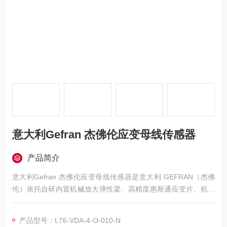
意大利Gefran 杰佛伦应变母线传感器
产品简介
意大利Gefran 杰佛伦应变母线传感器是意大利 GEFRAN（杰佛
伦）依托自研内置机械放大弹性梁、高精度惠斯通应变片、机身
集成信号调理三大核心技术开发的注塑、压铸、新能源成型行业
专用机架形变测力元件，核心通过两点贴装采集拉杆 / 模板微小
产品型号：L76-VDA-4-O-010-N
拉伸压缩形变，内部弹性梁放大微量应变转化为标准化力信号，