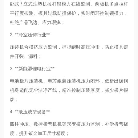
卧式 / 立式注塑机拉杆锁模力在线监测、两板机多点拉杆
平行度检测、模具过载防撞保护，实时闭环控制锁模力，
杜绝产品飞边、应力瑕疵；
2. **冷室压铸行业**
压铸机合模挤压力监测，捕捉瞬时高压冲击，防止模具镶
件开裂、漏料；
3. **新能源锂电行业**
电池极片压装机、电芯组装压装机压力闭环，低析出碳钢
机身适配无尘洁净产线，精准控制压装厚度，减少极片报
废；
4. **液压成型设备**
四柱冲压、数控折弯机机架形变挤压力监测，补偿折弯挠
度，提升钣金加工尺寸精度；