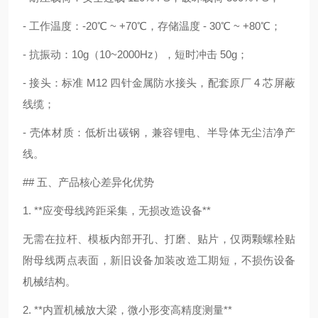
- 工作温度：-20℃ ~ +70℃，存储温度 - 30℃ ~ +80℃；
- 抗振动：10g（10~2000Hz），短时冲击 50g；
- 接头：标准 M12 四针金属防水接头，配套原厂 4 芯屏蔽
线缆；
- 壳体材质：低析出碳钢，兼容锂电、半导体无尘洁净产
线。
## 五、产品核心差异化优势
1. **应变母线跨距采集，无损改造设备**
无需在拉杆、模板内部开孔、打磨、贴片，仅两颗螺栓贴
附母线两点表面，新旧设备加装改造工期短，不损伤设备
机械结构。
2. **内置机械放大梁，微小形变高精度测量**