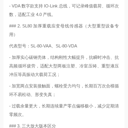
- VDA 数字款支持 IO-Link 总线，可记录峰值载荷、循环次
数，适配工业 4.0 产线。
### 2. SL80 加厚重载应变母线传感器（大型重型设备专
用）
代表型号：SL-80-VAA、SL-80-VDA
- 加厚实心碳钢壳体，结构刚性大幅提升，抗瞬时冲击、抗
高频循环疲劳，适配大型两板注塑、冷室压铸、重型液压
冲压等高振动大载荷工况；
- 加宽两点安装接触面，螺栓受力均匀，长期百万次合模循
环不易松动、形变失真；
- 过载余量更大，长期连续量产零点偏移极小，减少定期清
零频次。
### 3. 三大放大版本区分