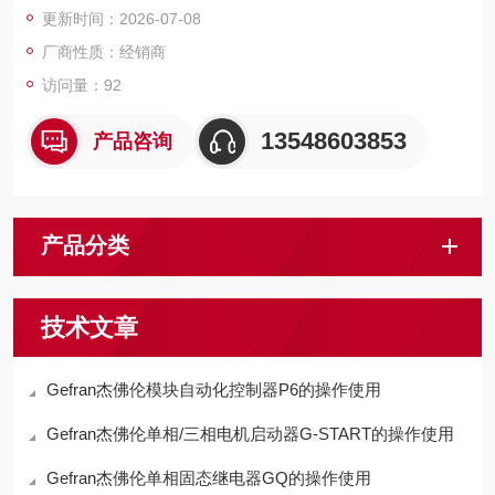
更新时间：2026-07-08
精准闭环管控锁模力、合模冲击、压装载荷，解决传统粘贴式应
变片易脱落、
厂商性质：经销商
访问量：92
13548603853
产品咨询
产品分类
技术文章
Gefran杰佛伦模块自动化控制器P6的操作使用
Gefran杰佛伦单相/三相电机启动器G-START的操作使用
Gefran杰佛伦单相固态继电器GQ的操作使用