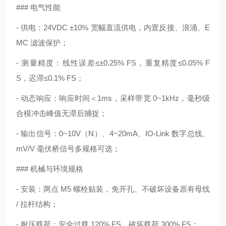
### 电气性能
- 供电：24VDC ±10% 宽幅直流供电，内置反接、浪涌、E
MC 滤波保护；
- 测量精度：线性误差≤±0.25% FS，重复精度≤0.05% F
S，迟滞≤0.1% FS；
- 动态响应：响应时间＜1ms，采样带宽 0~1kHz，毫秒级
合模冲击峰值无滞后捕捉；
- 输出信号：0~10V（N）、4~20mA、IO-Link 数字总线、
mV/V 毫伏桥信号多规格可选；
### 机械与环境规格
- 安装：两点 M5 螺栓贴装，免开孔、不破坏设备原有母线
/ 拉杆结构；
- 耐压载荷：安全过载 120% FS，破坏载荷 300% FS；