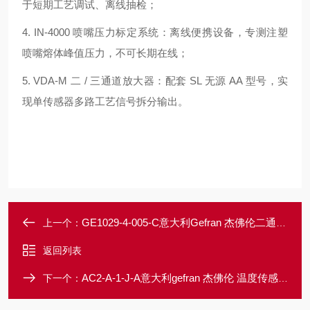
于短期工艺调试、离线抽检；
4. IN-4000 喷嘴压力标定系统：离线便携设备，专测注塑
喷嘴熔体峰值压力，不可长期在线；
5. VDA-M 二 / 三通道放大器：配套 SL 无源 AA 型号，实
现单传感器多路工艺信号拆分输出。
GE1029-4-005-C意大利Gefran 杰佛伦二通道或三通道放大器
上一个：
返回列表
AC2-A-1-J-A意大利gefran 杰佛伦 温度传感器热电偶
下一个：