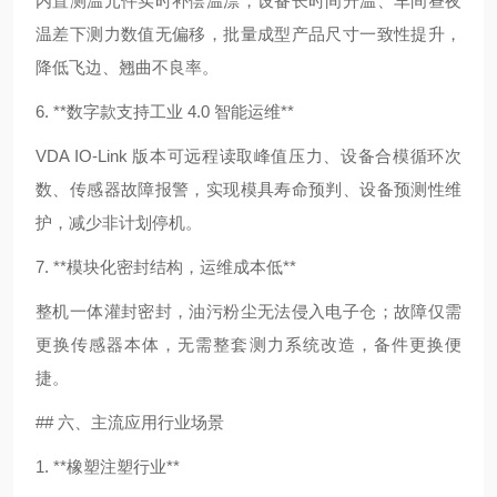
内置测温元件实时补偿温漂，设备长时间升温、车间昼夜
温差下测力数值无偏移，批量成型产品尺寸一致性提升，
降低飞边、翘曲不良率。
6. **数字款支持工业 4.0 智能运维**
VDA IO-Link 版本可远程读取峰值压力、设备合模循环次
数、传感器故障报警，实现模具寿命预判、设备预测性维
护，减少非计划停机。
7. **模块化密封结构，运维成本低**
整机一体灌封密封，油污粉尘无法侵入电子仓；故障仅需
更换传感器本体，无需整套测力系统改造，备件更换便
捷。
## 六、主流应用行业场景
1. **橡塑注塑行业**