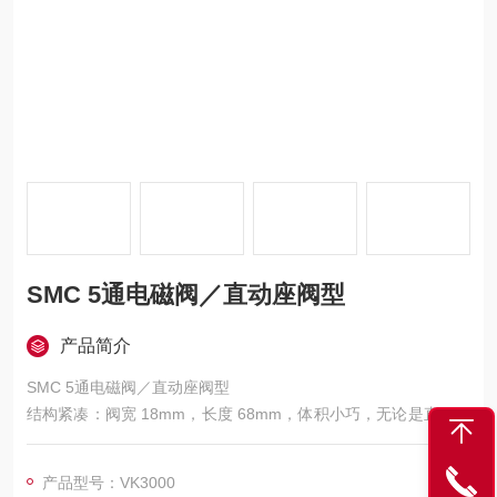
SMC 5通电磁阀／直动座阀型
产品简介
SMC 5通电磁阀／直动座阀型
结构紧凑：阀宽 18mm，长度 68mm，体积小巧，无论是直接配
管型还是带底板配管型，都能适应多种安装空间需求。
材质特殊：与流体接触的部件均采用无铜材料，满足无铜离子规
产品型号：VK3000
格要求，可用于对介质纯度要求较高、不能有铜离子污染的场