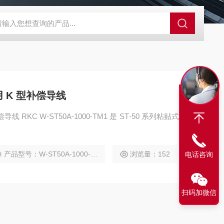
A-710KEM京都电子燃气量空调帐篷测量仪
E3Z-BOMRON放
 K 型补偿导线
RKC W‑ST50A‑1000‑TM1 是 ST‑50 系列粘贴式
产品型号：W-ST50A-1000-TM1
浏览量：152
电话咨询
扫码加微信