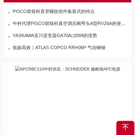
PISCO碧烁科直管螺纹组件集装式的特点
中村代理PISCO碧烁科真空调压阀弯头A型RVZ6A的使用方法
YASKAWA安川逆变器GA70A□2004的优势
低振高效｜ATLAS COPCO RRH06P 气动铆锤