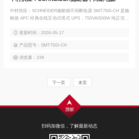
中村供应：SCHNEIDER施耐德不间断电源 SMT750I-CH 是施
耐德 APC 经典在线互动式塔式 UPS，750VA/500W 纯正弦波
输出，自带 AVR 智能稳压、高速切换与智能网管，专为服务
更新时间：2026-05-17
器、网络设备、精密仪器、工控及办公guang键设备提供稳定
不间断供电，安全可靠、易维护、适配多种场景。
产品型号：SMT750I-CH
浏览量：239
下一页
末页
扫码加微信，了解最新动态