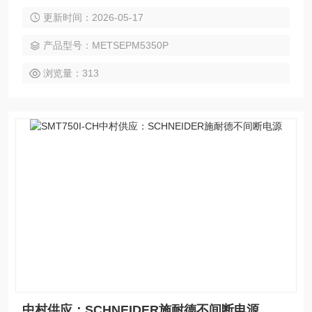
计量、全电量测量 + 31 次谐波、带 4DI/2DO 与 RS485 通
更新时间：2026-05-17
讯，用于配电盘柜、能源分项计量、电能质量监控与远程运
维，是工业 / 建筑 / 机房zui常用的中端主力表计。
产品型号：METSEPM5350P
浏览量：313
中村供应：SCHNEIDER施耐德不间断电源