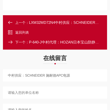
LXM32MD72N4中村供应：SCHNEIDER施耐伺服德驱动器
上一个：
返回列表
P-640-J中村代理：HOZAN日本宝山防静电高精密镊子
下一个：
在线留言