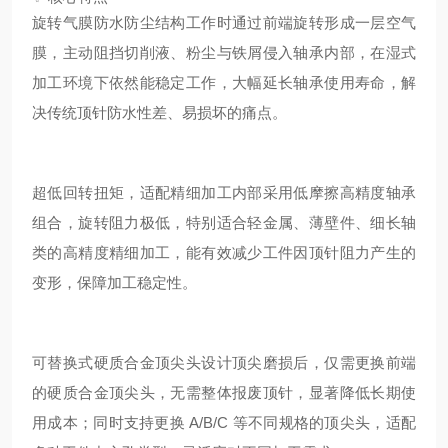
旋转气膜防水防尘结构
工作时通过前端旋转形成一层空气
膜，主动阻挡切削液、粉尘与铁屑侵入轴承内部，在湿式
加工环境下依然能稳定工作，大幅延长轴承使用寿命，解
决传统顶针防水性差、易损坏的痛点。
超低回转扭矩，适配精细加工
内部采用低摩擦高精度轴承
组合，旋转阻力极低，特别适合轻金属、薄壁件、细长轴
类的高精度精细加工，能有效减少工件因顶针阻力产生的
变形，保障加工稳定性。
可替换式硬质合金顶尖头设计
顶尖磨损后，仅需更换前端
的硬质合金顶尖头，无需整体报废顶针，显著降低长期使
用成本；同时支持更换 A/B/C 等不同规格的顶尖头，适配