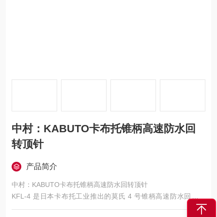
中村：KABUTO卡布托锥柄高速防水回
转顶针
产品简介
中村：KABUTO卡布托锥柄高速防水回转顶针
KFL-4 是日本卡布托工业推出的莫氏 4 号锥柄高速防水回转顶
针，是国内精密数控车床场景中销量与口碑双高的型号，以 “气