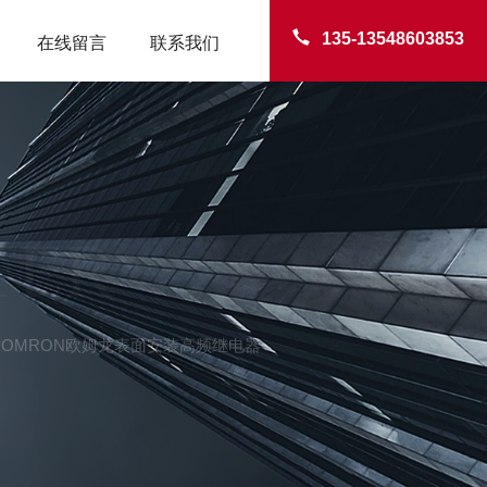
135-13548603853
在线留言
联系我们
TER
, -T)中村OMRON欧姆龙表面安装高频继电器