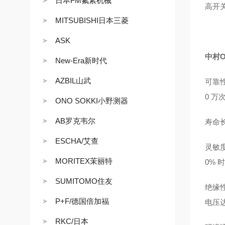
日本FM氟素机械
高开关
MITSUBISHI日本三菱
ASK
中村
New-Era新时代
AZBIL山武
可靠性
0 万
ONO SOKKI小野测器
AB罗克韦尔
寿命
ESCHA/艾查
灵敏度
MORITEX茉丽特
0% 
SUMITOMO住友
绝缘性
P+F/德国倍加福
电压达
RKC/日本