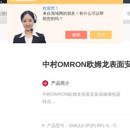
欢迎您！
帐篷测量装置
MD-Win日本：KEM京都电子汞测量和控制软件
来自局域网的朋友！有什么可以帮
GV
助您的吗？
中村OMRON欧姆龙表面
产品简介
中村OMRON欧姆龙表面安装高频继电器
特点
高开关容量：可实现 DC600V 50A、DC800
高功率负载的控制需求。
产品型号：G6K(U)-2F(P)-RF(-S, -T)