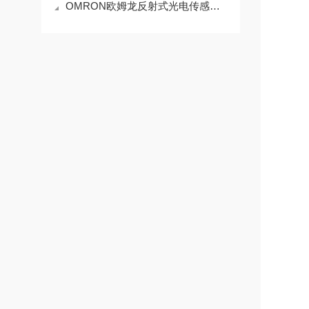
OMRON欧姆龙反射式光电传感器ET3-SL21 2M的操作方法