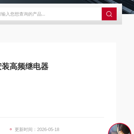
A-710KEM京都电子燃气量空调帐篷测量仪
E3Z-BOMRON放
安装高频继电器
V 100A、AC800V 200A 等大容量的开闭，能满足多种
更新时间：2026-05-18