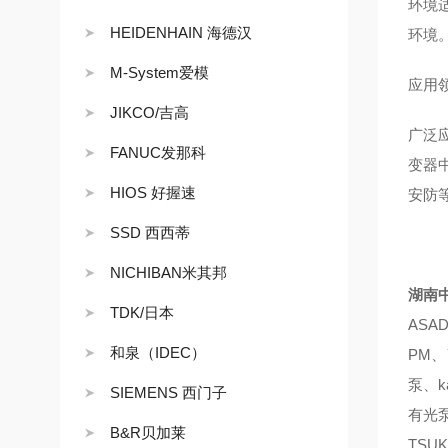
环境适
HEIDENHAIN 海德汉
环境
M-System爱模
应用
JIKCO/吉高
广泛
FANUC发那科
变器
HIOS 好握速
安防
SSD 西西蒂
NICHIBAN米其邦
湖南
TDK/日本
ASA
和泉（IDEC）
PM、
泵、k
SIEMENS 西门子
有光泵
B&R贝加莱
TSU