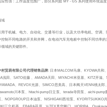
应性强：工作温度范围广，部分系列如 MY - GS 系列使用环境温度
。
领域
应用于机械、电力、自动化、交通等行业，以及大功率电机、空调、
中控制不同电路的开关和并网，在电动汽车充电桩中控制不同功率的
等领域的关键部件。
中村贸易有限公司代理销售品牌
: 日本MALCOM马康、KYOWA共和
DA浅田、SATO佐藤 、AMADA天田、MIYACHI米亚基、KITZ开滋、
YAMADA、REVOX光源、SIMCO思美高、日本阀天VENN桃太郎、Y
awamoto川本泵、hitachi-pump日立泵、terada寺田泵、aichi-
、NOPGROUP日本油泵、NISHIGAKI西坦泵、KYORITSUKIKO
KIKI三立机器、EBARA荏原、V-TEX真空阀门、HORIBA、Osaka