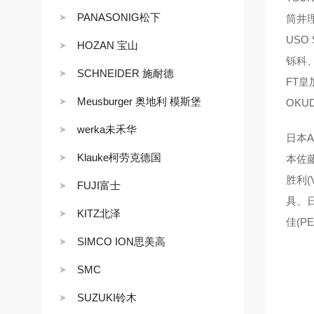
PANASONIG松下
筒井理
USO
HOZAN 宝山
铄科、
SCHNEIDER 施耐德
FT皇
Meusburger 奥地利 模斯堡
OKU
werka未禾华
日本A
Klauke柯劳克德国
本佐藤
胜利(
FUJI富士
具、日
KITZ北泽
佳(P
SIMCO ION思美高
SMC
SUZUKI铃木