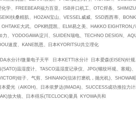
化学、FREEBEAR福力百亚、ISB井口机工、OTC焊条、SHIMIZUK
 SEIKI扶桑精肌、HOZAN宝山、VESSEL威威、SSD西西蒂、BON
OHTAKE大武、OPK鸥琵凯、ELM易之美、HAKKO EIGHTRON八兴
加力、YODOGAWA淀川、SUIDEN瑞电、TECHNO DESIGN、
DOU速度、KANE凯恩、日本KYORITSU共立理化
DA水分计/微量电子天平 日本KETTI水分计 日本爱森(EISEN)针规
(SATO)温湿度计、TASCO温湿度记录仪、JPG(螺纹环规、塞规)、日
VICTOR)钳子、气剪、SHINANO(信浓打磨机，抛光机)、SHOW
本爱光（AIKOH)、日本依梦达(IMADA)、SUCCESS成功推拉
EAK)放大镜、日本得乐(TECLOCK)量具 KYOWA共和