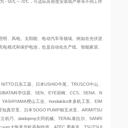
为 - 55℃～70℃，可适应高密度安装或严寒等不同工作
照明、风电、太阳能、电动汽车等领域。例如在光伏逆
充电模式和保护电池，也是自动化生产线、智能家居、
、NITTO日东工器、日本USHIO牛尾、TRUSCO中山、
SIBATA科学仪器、SEN、EYE岩崎、CCS、SENA、N
ASHIYAMA樫山工业、hondakiko本多机工泵、EIM
pump爱知真空泵、日本SOGO PUMP相互水泵、ARIMITSU
共立机巧、daidopmp大同机械、TERAL泰拉尔、SANRI
vacuum大阪真空机器制作所、ATEC 爱泰克、TSUTSUI