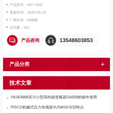
2.5mL；MTA - 118 - 5 圆锥形滴定池，最小容量 5mL，最大容
产品型号：MD-700D
量 35mL；MTA - 118 - 50 圆锥形滴定池，最小容量 25mL，最
更新时间：2026-05-18
大容量 100mL。
厂商性质：经销商
访问量：551
13548603853
产品咨询
产品分类
技术文章
YASKAWA安川小型高性能变频器GA500的操作使用
PISCO机械式压力传感器VUSM10-5/32特点