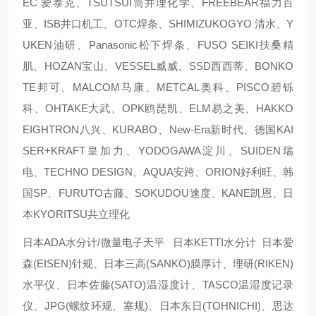
EC 爱泰克、TSUTSUI筒井理化学、FREEBEAR福力百
亚、ISB井口机工、OTC焊条、SHIMIZUKOGYO 清水、Y
UKEN油研、Panasonic松下焊条、FUSO SEIKI扶桑精
肌、HOZAN宝山、VESSEL威威、SSD西西蒂、BONKO
TE邦可、MALCOM马康、METCAL奥科、PISCO碧铄
科、OHTAKE大武、OPK鸥琵凯、ELM易之美、HAKKO
EIGHTRON八兴、KURABO、New-Era新时代、德国KAI
SER+KRAFT皇加力、YODOGAWA淀川、SUIDEN瑞
电、TECHNO DESIGN、AQUA安跨、ORION好利旺、韩
国SP、FURUTO古藤、SOKUDOU速度、KANE凯恩、日
本KYORITSU共立理化
日本ADA水分计/微量电子天平 日本KETTI水分计 日本爱
森(EISEN)针规、日本三高(SANKO)膜厚计、理研(RIKEN)
水平仪、日本佐藤(SATO)温湿度计、TASCO温湿度记录
仪、JPG(螺纹环规、塞规)、日本东日(TOHNICHI)、思达