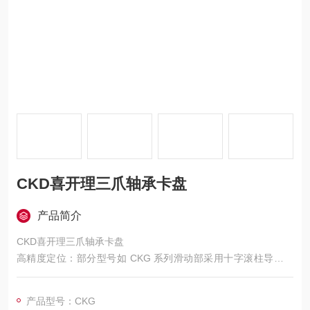
CKD喜开理三爪轴承卡盘
产品简介
CKD喜开理三爪轴承卡盘
高精度定位：部分型号如 CKG 系列滑动部采用十字滚柱导向，
可实现高精度、平滑动作。一些卡盘新增了精度为 ±0.025mm 的
定位孔，作为夹持中心基准，对圆柱形工件的定心非常有效，有
产品型号：CKG
助于提高加工精度。