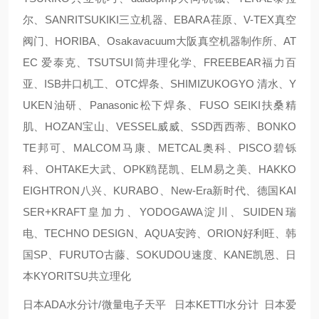
尔、SANRITSUKIKI三立机器、EBARA荏原、V-TEX真空
阀门、HORIBA、Osakavacuum大阪真空机器制作所、AT
EC 爱泰克、TSUTSUI筒井理化学、FREEBEAR福力百
亚、ISB井口机工、OTC焊条、SHIMIZUKOGYO 清水、Y
UKEN油研、Panasonic松下焊条、FUSO SEIKI扶桑精
肌、HOZAN宝山、VESSEL威威、SSD西西蒂、BONKO
TE邦可、MALCOM马康、METCAL奥科、PISCO碧铄
科、OHTAKE大武、OPK鸥琵凯、ELM易之美、HAKKO
EIGHTRON八兴、KURABO、New-Era新时代、德国KAI
SER+KRAFT皇加力、YODOGAWA淀川、SUIDEN瑞
电、TECHNO DESIGN、AQUA安跨、ORION好利旺、韩
国SP、FURUTO古藤、SOKUDOU速度、KANE凯恩、日
本KYORITSU共立理化
日本ADA水分计/微量电子天平 日本KETTI水分计 日本爱