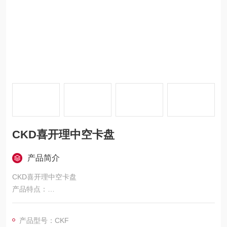
CKD喜开理中空卡盘
产品简介
CKD喜开理中空卡盘
产品特点：
中空设计：具备中空结构，中空部为固定式，不会受爪动作影
响，可在中空部安装推进器、吹气装置、传感器等，满足多样化
产品型号：CKF
功能需求。