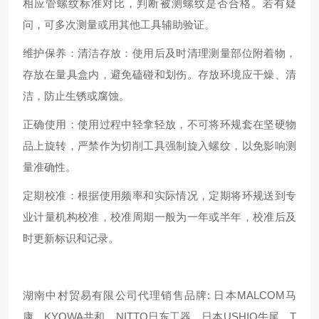
相应管螺纹标准对比，判断被测螺纹是否合格。若有疑
问，可多次测量或用其他工具辅助验证。
维护保养：清洁存放：使用后及时清理测量部位附着物，
存放在量具盒内，避免磕碰和划伤。存放环境应干燥、清
洁，防止生锈或腐蚀。
正确使用：使用过程中轻拿轻放，不可将环规套在坚硬物
品上旋转，严禁作为切削工具强制旋入螺纹，以免影响测
量准确性。
定期校准：根据使用频率和实际情况，定期将环规送到专
业计量机构校准，校准周期一般为一年或半年，校准后及
时更新标识和记录。
湖南中村贸易有限公司代理销售品牌: 日本MALCOM马
康、KYOWA共和、NITTO日东工器、日本USHIO牛尾、T