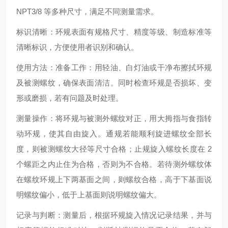
NPT3/8 等多种尺寸，满足不同测量需求。
标识清晰：环规表面有规格尺寸、精度等级、制造标准等
清晰标识，方便使用者识别和确认。
使用方法：准备工作：用轻油、白灯油或干净布擦拭环规
及被测螺纹，确保表面清洁。同时检查环规是否损坏、变
形或磨损，若有问题及时处理。
测量操作：将环规与被测外螺纹对正，用大拇指与食指转
动环规，使其自由旋入。通规若能顺利旋进螺纹全部长
度，则被测螺纹大径等尺寸合格；止规旋入螺纹长度在 2
个螺距之内止住为合格，否则为不合格。若待测外螺纹体
在螺纹环规上下两基面之间，则螺纹合格，高于下基面说
明螺纹偏小，低于上基面则说明螺纹偏大。
记录与判断：测量后，根据环规旋入情况记录结果，并与