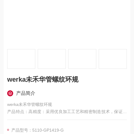
werka未禾华管螺纹环规
产品简介
werka未禾华管螺纹环规
产品特点：高精度：采用优良加工工艺和精密制造技术，保证尺
寸精度和形状精度，能准确检测管螺纹参数。
材质优良：通常由优质合金钢或工具钢制成，经严格热处理，硬
产品型号：5110-GP1419-G
度高、耐磨性和耐腐蚀性好，可长期保持精度。