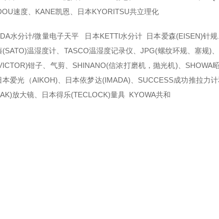
DOU速度、KANE凯恩、日本KYORITSU共立理化
DA水分计/微量电子天平 日本KETTI水分计 日本爱森(EISEN)针规
(SATO)温湿度计、TASCO温湿度记录仪、JPG(螺纹环规、塞规)、日
VICTOR)钳子、气剪、SHINANO(信浓打磨机，抛光机)、SHOW
本爱光（AIKOH)、日本依梦达(IMADA)、SUCCESS成功推拉
EAK)放大镜、日本得乐(TECLOCK)量具 KYOWA共和