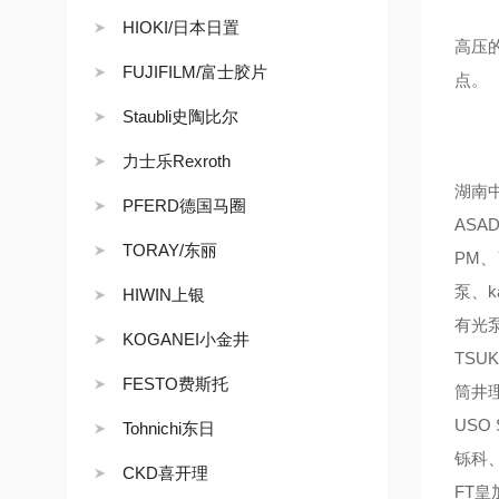
HIOKI/日本日置
高压
FUJIFILM/富士胶片
点。
Staubli史陶比尔
力士乐Rexroth
湖南中
PFERD德国马圈
ASA
TORAY/东丽
PM、
泵、k
HIWIN上银
有光泵
KOGANEI小金井
TSU
FESTO费斯托
筒井理
USO
Tohnichi东日
铄科、
CKD喜开理
FT皇