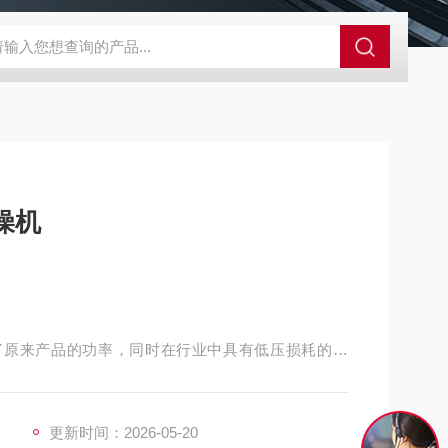
A-710KEM京都电子燃气量空调帐篷测量仪
E3Z-BOMRON放
燥机
降低了原来产品的功率，同时在行业中具有低压损耗的优
热交换容器小型采用不锈钢板热交换器，大型采用标
更新时间：2026-05-20