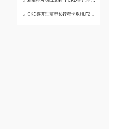
精准控液·精工适配！CKD喜开理 KML502-1D-A 精致液位开关​
CKD喜开理薄型长行程卡爪HLF2的操作使用