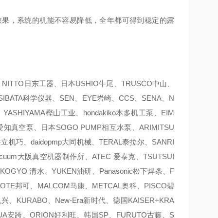
效果，系统的机能不容易降低，全年都可得到稳定的露
ITTO日东工器、日本USHIO牛尾、TRUSCO中山、
SIBATA科学仪器、SEN、EYE岩崎、CCS、SENA、N
ASHIYAMA樫山工业、hondakiko本多机工泵、EIM
pump爱知真空泵、日本SOGO PUMP相互水泵、ARIMITSU
共立机巧、daidopmp大同机械、TERAL泰拉尔、SANRI
vacuum大阪真空机器制作所、ATEC 爱泰克、TSUTSUI
OGYO 清水、YUKEN油研、Panasonic松下焊条、F
KOTE邦可、MALCOM马康、METCAL奥科、PISCO碧
、KURABO、New-Era新时代、德国KAISER+KRA
AQUA安跨、ORION好利旺、韩国SP、FURUTO古藤、S