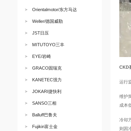
Orientalmotor/东方马达
Weller/德国威勒
JST日压
MITUTOYO三丰
EYE/岩崎
CK
GRACO固瑞克
KANETEC强力
运行
JOKARI捷快利
维护
SANSO三相
成本
Balluff巴鲁夫
冷却
Fujikin富士金
则因