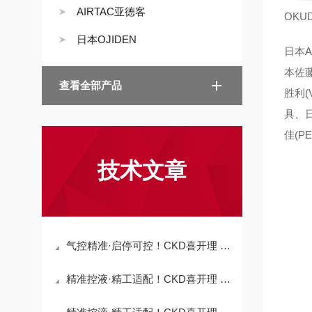
AIRTAC亚德客
OKU
日本OJIDEN
日本A
本佐藤
查看全部产品
胜利(
具、日
佳(P
技术文章
气控精准·启停可控！CKD喜开理 SABIS-15A-C 气控型2通气缸阀
精准控液·精工适配！CKD喜开理 KML60-4 精致液位开关