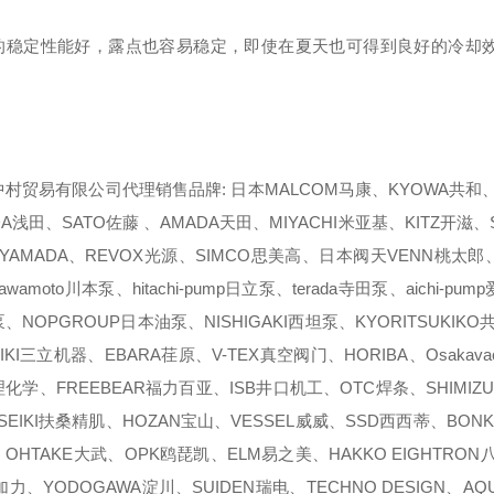
的稳定性能好，露点也容易稳定，即使在夏天也可得到良好的冷却
村贸易有限公司代理销售品牌: 日本MALCOM马康、KYOWA共和、N
DA浅田、SATO佐藤 、AMADA天田、MIYACHI米亚基、KITZ开滋、
YAMADA、REVOX光源、SIMCO思美高、日本阀天VENN桃太郎、Y
awamoto川本泵、hitachi-pump日立泵、terada寺田泵、aichi-
、NOPGROUP日本油泵、NISHIGAKI西坦泵、KYORITSUKIKO
KIKI三立机器、EBARA荏原、V-TEX真空阀门、HORIBA、Osaka
化学、FREEBEAR福力百亚、ISB井口机工、OTC焊条、SHIMIZUK
 SEIKI扶桑精肌、HOZAN宝山、VESSEL威威、SSD西西蒂、BON
OHTAKE大武、OPK鸥琵凯、ELM易之美、HAKKO EIGHTRON八兴
加力、YODOGAWA淀川、SUIDEN瑞电、TECHNO DESIGN、