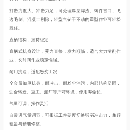
打击力度大、冲击力足，可处理
厚层焊渣、铸件冒口、飞
边毛刺、混凝土剔除
，轻型气铲干不动的重型作业可轻松
胜任。
直柄结构，握持稳定
直柄式机身设计，受力直接，发力顺畅，适合大力凿削作
业，长时间作业稳定性强。
耐用抗造，适配恶劣工况
全金属加厚机身，耐冲击、耐粉尘油污，内部结构坚固，
适合铸造、重工、船厂等严苛环境，使用寿命长。
气量可调，操作灵活
自带进气量调节，可根据工件硬度切换强弱冲击力，兼顾
粗凿与精细修整。