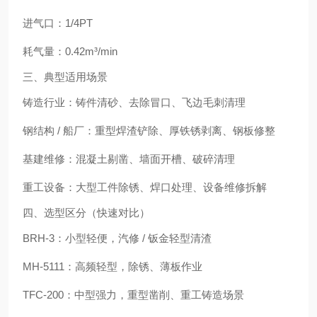
进气口：1/4PT
耗气量：0.42m³/min
三、典型适用场景
铸造行业：铸件清砂、去除冒口、飞边毛刺清理
钢结构 / 船厂：重型焊渣铲除、厚铁锈剥离、钢板修整
基建维修：混凝土剔凿、墙面开槽、破碎清理
重工设备：大型工件除锈、焊口处理、设备维修拆解
四、选型区分（快速对比）
BRH‑3：小型轻便，汽修 / 钣金轻型清渣
MH‑5111：高频轻型，除锈、薄板作业
TFC‑200：中型强力，重型凿削、重工铸造场景